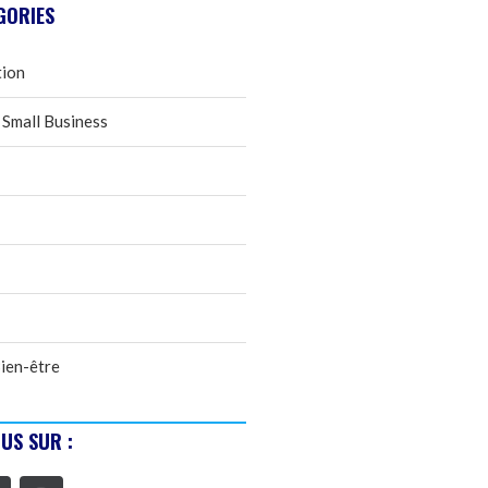
GORIES
tion
 Small Business
ien-être
US SUR :