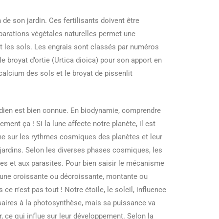
e son jardin. Ces fertilisants doivent être
éparations végétales naturelles permet une
t les sols. Les engrais sont classés par numéros
le broyat d’ortie (Urtica dioica) pour son apport en
alcium des sols et le broyat de pissenlit
tidien est bien connue. En biodynamie, comprendre
ment ça ! Si la lune affecte notre planète, il est
he sur les rythmes cosmiques des planètes et leur
s jardins. Selon les diverses phases cosmiques, les
ies et aux parasites. Pour bien saisir le mécanisme
a lune croissante ou décroissante, montante ou
e n’est pas tout ! Notre étoile, le soleil, influence
ssaires à la photosynthèse, mais sa puissance va
r, ce qui influe sur leur développement. Selon la