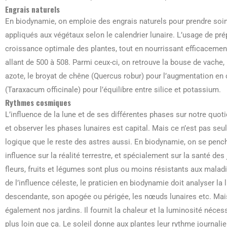
Engrais naturels
En biodynamie, on emploie des engrais naturels pour prendre soin d
appliqués aux végétaux selon le calendrier lunaire. L’usage de pr
croissance optimale des plantes, tout en nourrissant efficacemen
allant de 500 à 508. Parmi ceux-ci, on retrouve la bouse de vache, 
azote, le broyat de chêne (Quercus robur) pour l’augmentation en c
(Taraxacum officinale) pour l’équilibre entre silice et potassium.
Rythmes cosmiques
L’influence de la lune et de ses différentes phases sur notre quo
et observer les phases lunaires est capital. Mais ce n’est pas seule
logique que le reste des astres aussi. En biodynamie, on se penc
influence sur la réalité terrestre, et spécialement sur la santé de
fleurs, fruits et légumes sont plus ou moins résistants aux malad
de l’influence céleste, le praticien en biodynamie doit analyser l
descendante, son apogée ou périgée, les nœuds lunaires etc. Mais c
également nos jardins. Il fournit la chaleur et la luminosité néce
plus loin que ça. Le soleil donne aux plantes leur rythme journalie