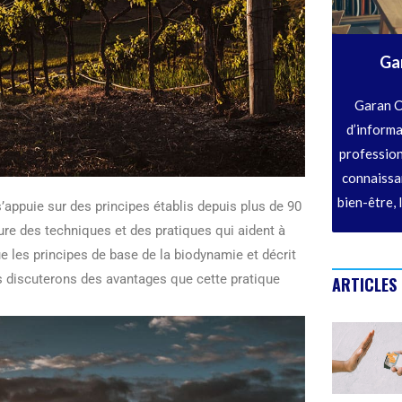
Ga
Garan C
d’informa
profession
connaissan
bien-être, 
’appuie sur des principes établis depuis plus de 90
ure des techniques et des pratiques qui aident à
ue les principes de base de la biodynamie et décrit
s discuterons des avantages que cette pratique
ARTICLES