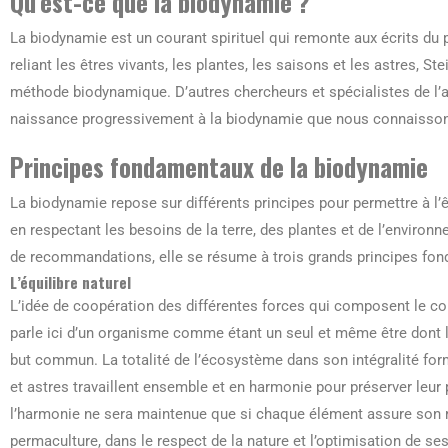
Qu’est-ce que la biodynamie ?
La biodynamie est un courant spirituel qui remonte aux écrits du
reliant les êtres vivants, les plantes, les saisons et les astres, Ste
méthode biodynamique. D’autres chercheurs et spécialistes de l’a
naissance progressivement à la biodynamie que nous connaisson
Principes fondamentaux de la biodynamie
La biodynamie repose sur différents principes pour permettre à l’ê
en respectant les besoins de la terre, des plantes et de l’envir
de recommandations, elle se résume à trois grands principes fo
L’équilibre naturel
L’idée de coopération des différentes forces qui composent le co
parle ici d’un organisme comme étant un seul et même être dont le
but commun. La totalité de l’écosystème dans son intégralité for
et astres travaillent ensemble et en harmonie pour préserver leur 
l’harmonie ne sera maintenue que si chaque élément assure son rô
permaculture, dans le respect de la nature et l’optimisation de se