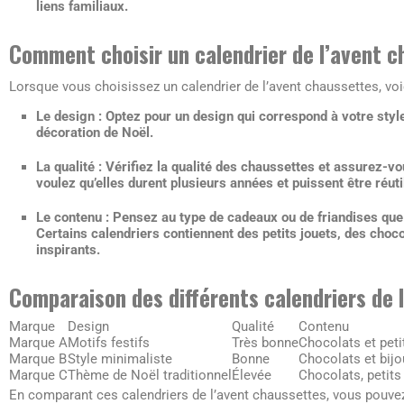
liens familiaux.
Comment choisir un calendrier de l’avent 
Lorsque vous choisissez un calendrier de l’avent chaussettes, vo
Le design :
Optez pour un design qui correspond à votre style
décoration de Noël.
La qualité :
Vérifiez la qualité des chaussettes et assurez-vou
voulez qu’elles durent plusieurs années et puissent être réuti
Le contenu :
Pensez au type de cadeaux ou de friandises que
Certains calendriers contiennent des petits jouets, des ch
inspirants.
Comparaison des différents calendriers de 
Marque
Design
Qualité
Contenu
Marque A
Motifs festifs
Très bonne
Chocolats et peti
Marque B
Style minimaliste
Bonne
Chocolats et bijo
Marque C
Thème de Noël traditionnel
Élevée
Chocolats, petits
En comparant ces calendriers de l’avent chaussettes, vous pouvez