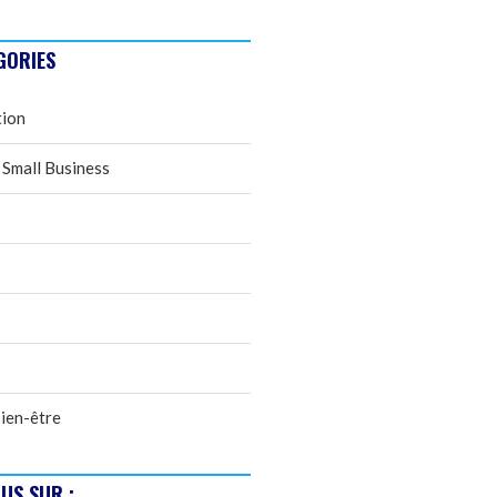
GORIES
tion
 Small Business
ien-être
US SUR :