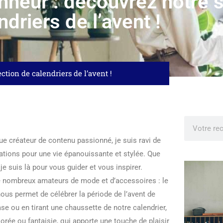
nneur : découvrez notre 
ndriers de l’avent !
ction de calendriers de l’avent !
e créateur de contenu passionné, je suis ravi de
rations pour une vie épanouissante et stylée. Que
e suis là pour vous guider et vous inspirer.
x de nombreux amateurs de mode et d’accessoires : le
nous permet de célébrer la période de l’avent de
se ou en tirant une chaussette de notre calendrier,
rée ou fantaisie, qui apporte une touche de plaisir