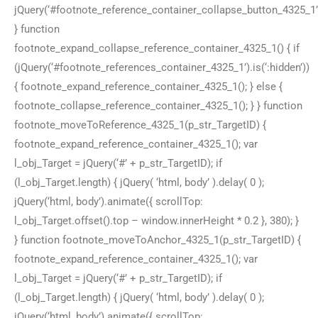
jQuery(‘#footnote_reference_container_collapse_button_4325_1’).
} function
footnote_expand_collapse_reference_container_4325_1() { if
(jQuery(‘#footnote_references_container_4325_1’).is(‘:hidden’))
{ footnote_expand_reference_container_4325_1(); } else {
footnote_collapse_reference_container_4325_1(); } } function
footnote_moveToReference_4325_1(p_str_TargetID) {
footnote_expand_reference_container_4325_1(); var
l_obj_Target = jQuery(‘#’ + p_str_TargetID); if
(l_obj_Target.length) { jQuery( ‘html, body’ ).delay( 0 );
jQuery(‘html, body’).animate({ scrollTop:
l_obj_Target.offset().top – window.innerHeight * 0.2 }, 380); }
} function footnote_moveToAnchor_4325_1(p_str_TargetID) {
footnote_expand_reference_container_4325_1(); var
l_obj_Target = jQuery(‘#’ + p_str_TargetID); if
(l_obj_Target.length) { jQuery( ‘html, body’ ).delay( 0 );
jQuery(‘html, body’).animate({ scrollTop: