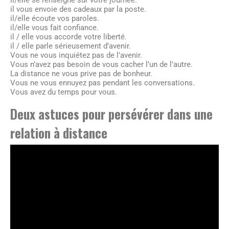
il/elle se renseigne sur votre journée.
il vous envoie des cadeaux par la poste.
il/elle écoute vos paroles.
il/elle vous fait confiance.
il / elle vous accorde votre liberté.
il / elle parle sérieusement d’avenir.
Vous ne vous inquiétez pas de l’avenir.
Vous n’avez pas besoin de vous cacher l’un de l’autre.
La distance ne vous prive pas de bonheur.
Vous ne vous ennuyez pas pendant les conversations.
Vous avez du temps pour vous.
Deux astuces pour persévérer dans une
relation à distance