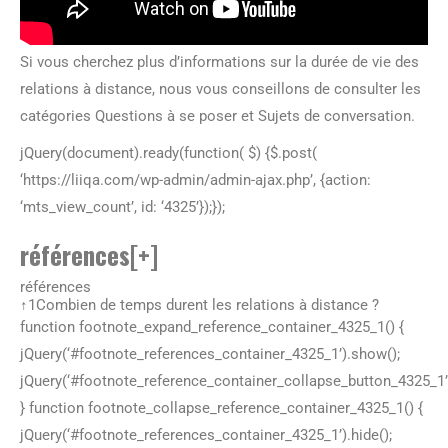
Si vous cherchez plus d’informations sur la durée de vie des
relations à distance, nous vous conseillons de consulter les
catégories Questions à se poser et Sujets de conversation.
jQuery(document).ready(function( $) {$.post(
‘https://liiqa.com/wp-admin/admin-ajax.php’, {action:
‘mts_view_count’, id: ‘4325’});});
références
[+]
références
↑
1
Combien de temps durent les relations à distance ?
function footnote_expand_reference_container_4325_1() {
jQuery(‘#footnote_references_container_4325_1’).show();
jQuery(‘#footnote_reference_container_collapse_button_4325_1’).
} function footnote_collapse_reference_container_4325_1() {
jQuery(‘#footnote_references_container_4325_1’).hide();