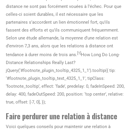
distance ne sont pas forcément vouées à l’échec. Pour que
celles-ci soient durables, il est nécessaire que les
partenaires s’accordent un lien émotionnel fort, qu’ils
fassent des efforts et qu’ils communiquent fréquemment.
Selon une étude allemande, la moyenne d’une relation est
d’environ 7,3 ans, alors que les relations à distance ont
[1]
tendance à durer moins de trois ans.
How Long Do Long-
Distance Relationships Really Last?
jQuery(‘#footnote_plugin_tooltip_4325_1_1’).tooltip({ tip:
‘#footnote_plugin_tooltip_text_4325_1_1’, tipClass:
‘footnote_tooltip’, effect: ‘fade’, predelay: 0, fadeInSpeed: 200,
delay: 400, fadeOutSpeed: 200, position: ‘top center’, relative:
true, offset: [-7, 0], });
Faire perdurer une relation à distance
Voici quelques conseils pour maintenir une relation à