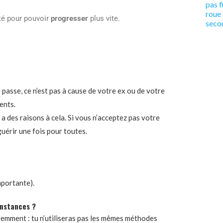
pas f
roue
té pour pouvoir
progresser
plus vite.
seco
 passe, ce n’est pas à cause de votre ex ou de votre
ents.
 a des raisons à cela. Si vous n’acceptez pas votre
 guérir une fois pour toutes.
mportante).
onstances ?
remment : tu n’utiliseras pas les mêmes méthodes