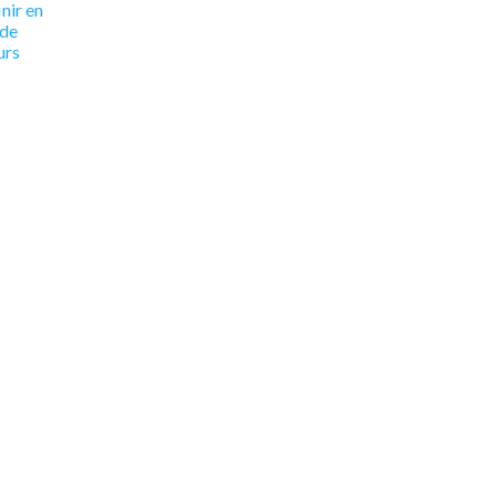
inir en
 de
urs