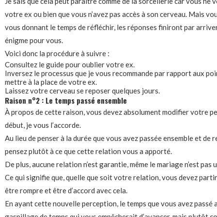
Je sais que cela peut paraître comme de la sorcellerie car vous n
votre ex ou bien que vous n’avez pas accès à son cerveau. Mais vo
vous donnant le temps de réfléchir, les réponses finiront par arrive
énigme pour vous.
Voici donc la procédure à suivre :
Consultez le guide pour oublier votre ex.
Inversez le processus que je vous recommande par rapport aux poi
mettre à la place de votre ex.
Laissez votre cerveau se reposer quelques jours.
Raison n°2 : Le temps passé ensemble
À propos de cette raison, vous devez absolument modifier votre p
début, je vous l’accorde.
Au lieu de penser à la durée que vous avez passée ensemble et de r
pensez plutôt à ce que cette relation vous a apporté.
De plus, aucune relation n’est garantie, même le mariage n’est pas 
Ce qui signifie que, quelle que soit votre relation, vous devez partir
être rompre et être d’accord avec cela.
En ayant cette nouvelle perception, le temps que vous avez passé
gaspillage de temps qui vous empêcherait d’avancer, mais plutôt c