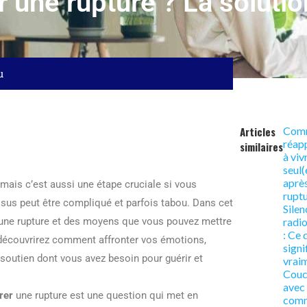
une rupture ? La solutio
u
Articles
Com
réap
similaires
à viv
seul(
aprè
 mais c’est aussi une étape cruciale si vous
ruptu
ssus peut être compliqué et parfois tabou. Dans cet
Silen
d’une rupture et des moyens que vous pouvez mettre
radi
: Ce 
 découvrirez comment affronter vos émotions,
signi
soutien dont vous avez besoin pour guérir et
vrai
Couc
avec 
rer
une rupture est une question qui met en
comm