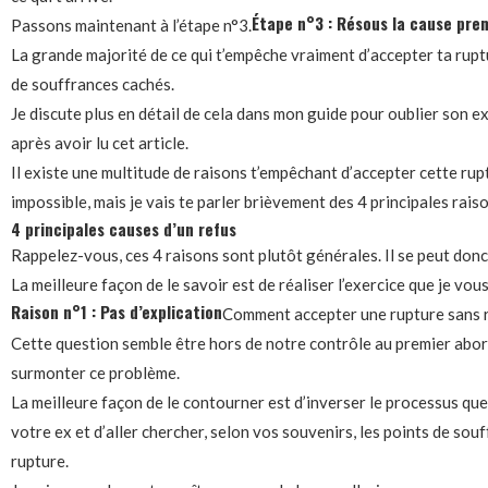
Étape n°3 : Résous la cause pre
Passons maintenant à l’étape n°3.
La grande majorité de ce qui t’empêche vraiment d’accepter ta ruptur
de souffrances cachés.
Je discute plus en détail de cela dans mon guide pour oublier son e
après avoir lu cet article.
Il existe une multitude de raisons t’empêchant d’accepter cette ruptu
impossible, mais je vais te parler brièvement des 4 principales raiso
4 principales causes d’un refus
Rappelez-vous, ces 4 raisons sont plutôt générales. Il se peut don
La meilleure façon de le savoir est de réaliser l’exercice que je vo
Raison n°1 : Pas d’explication
Comment accepter une rupture sans r
Cette question semble être hors de notre contrôle au premier abor
surmonter ce problème.
La meilleure façon de le contourner est d’inverser le processus q
votre ex et d’aller chercher, selon vos souvenirs, les points de sou
rupture.