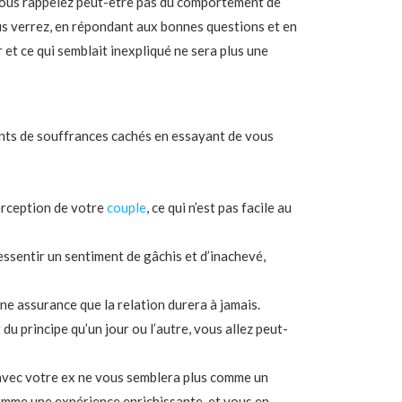
e vous rappelez peut-être pas du comportement de
us verrez, en répondant aux bonnes questions et en
r et ce qui semblait inexpliqué ne sera plus une
nts de souffrances cachés en essayant de vous
erception de votre
couple
, ce qui n’est pas facile au
essentir un sentiment de gâchis et d’inachevé,
une assurance que la relation durera à jamais.
 du principe qu’un jour ou l’autre, vous allez peut-
 avec votre ex ne vous semblera plus comme un
omme une expérience enrichissante, et vous en