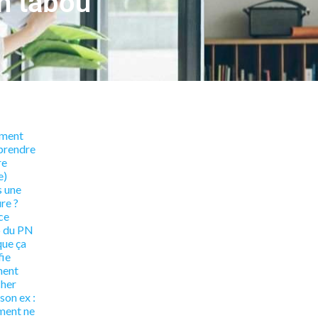
n tabou
ment
prendre
re
e)
s une
re ?
ce
o du PN
que ça
fie
ment
her
son ex :
ent ne