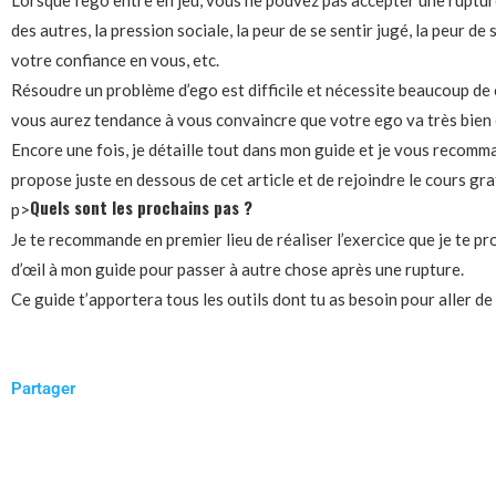
Lorsque l’ego entre en jeu, vous ne pouvez pas accepter une ruptu
des autres, la pression sociale, la peur de se sentir jugé, la peur de s
votre confiance en vous, etc.
Résoudre un problème d’ego est difficile et nécessite beaucoup de 
vous aurez tendance à vous convaincre que votre ego va très bien et
Encore une fois, je détaille tout dans mon guide et je vous recomm
propose juste en dessous de cet article et de rejoindre le cours gratu
Quels sont les prochains pas ?
p>
Je te recommande en premier lieu de réaliser l’exercice que je te pr
d’œil à mon guide pour passer à autre chose après une rupture.
Ce guide t’apportera tous les outils dont tu as besoin pour aller de
Partager