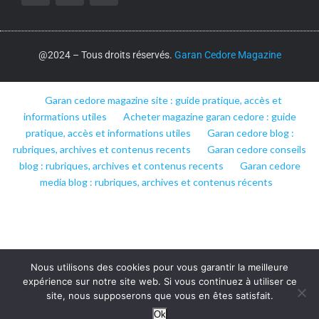
@2024 – Tous droits réservés.
Garan Cedore Magazine
Garan cedore magazine site : guide pratique, accès et
informations utiles
Acheter magazine garan cedore : guide
pratique, accès et informations utiles
Garan cedore blog :
rubriques, archives et contenus recents
Garan cedore conseils
blog : rubriques, archives et contenus recents
Garan cedore
media blog : rubriques, archives et contenus récents
Nous utilisons des cookies pour vous garantir la meilleure
expérience sur notre site web. Si vous continuez à utiliser ce
site, nous supposerons que vous en êtes satisfait.
Ok