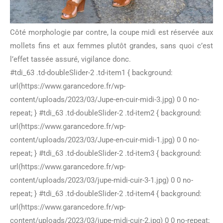
Côté morphologie par contre, la coupe midi est réservée aux
mollets fins et aux femmes plutôt grandes, sans quoi c’est
l’effet tassée assuré, vigilance donc.
#tdi_63 .td-doubleSlider-2 .td-item1 { background:
url(https://www.garancedore.fr/wp-
content/uploads/2023/03/Jupe-en-cuir-midi-3.jpg) 0 0 no-
repeat; } #tdi_63 .td-doubleSlider-2 .td-item2 { background:
url(https://www.garancedore.fr/wp-
content/uploads/2023/03/Jupe-en-cuir-midi-1.jpg) 0 0 no-
repeat; } #tdi_63 .td-doubleSlider-2 .td-item3 { background:
url(https://www.garancedore.fr/wp-
content/uploads/2023/03/jupe-midi-cuir-3-1.jpg) 0 0 no-
repeat; } #tdi_63 .td-doubleSlider-2 .td-item4 { background:
url(https://www.garancedore.fr/wp-
content/uploads/2023/03/jupe-midi-cuir-2.jpg) 0 0 no-repeat;