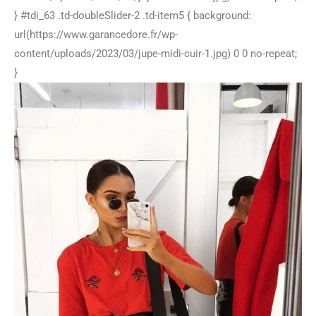
} #tdi_63 .td-doubleSlider-2 .td-item5 { background:
url(https://www.garancedore.fr/wp-
content/uploads/2023/03/jupe-midi-cuir-1.jpg) 0 0 no-repeat;
}