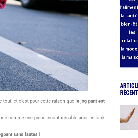
l’alimen
la santé,
bien-êt
les
relatio
la mode
la mais
ARTICL
RÉCENT
 tout, et c’est pour cette raison que
le jog pant est
mposé comme une pièce incontournable pour un look
jogpant sans fautes
!