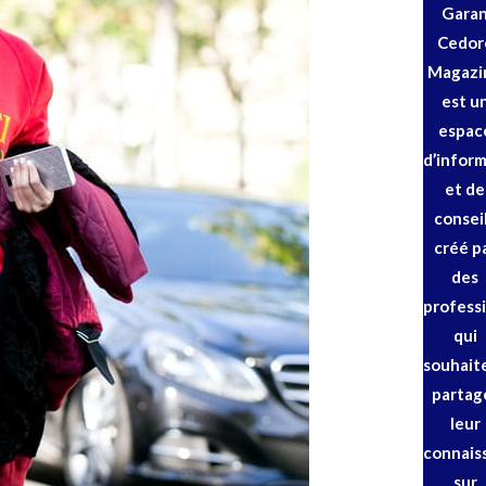
Gara
Cedor
Magazi
est u
espac
d’infor
et de
consei
créé p
des
profess
qui
souhait
partag
leur
connais
sur