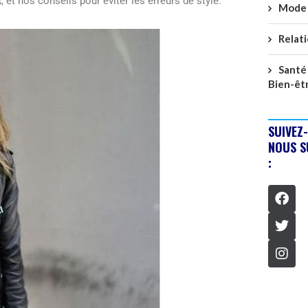
t
, et nos conseils pour éviter les erreurs de style.
Mode
Relat
Santé
Bien-êt
SUIVEZ-
NOUS S
: