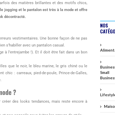
rfois des matières brillantes et des motifs chics,
e jogging et le pantalon est très à la mode et offre
ook décontracté.
NOS
CATÉGO
s erreurs vestimentaires. Une bonne façon de ne pas
ien s’habiller avec un pantalon casual.
Aliment
e à l’entrejambe !). Et il doit être fait dans un bon
lles que le noir, le bleu marine, le gris chiné ou le
Business
Small
nt chic : carreaux, pied-de-poule, Prince-de-Galles,
Busines
e.
 mode ?
Lifestyl
 créer des looks tendances, mais reste encore à
Maiso