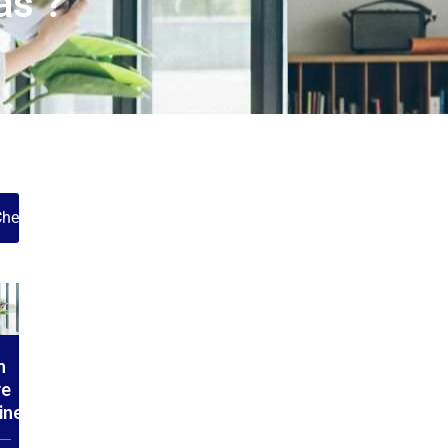
as ?
hercher
n
re
ine