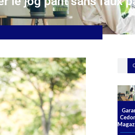
 le jog pant sans faux p
C
Gara
Cedo
Magaz