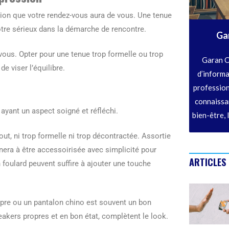
ion que votre rendez-vous aura de vous. Une tenue
otre sérieux dans la démarche de rencontre.
Ga
vous. Opter pour une tenue trop formelle ou trop
Garan C
e viser l’équilibre.
d’informa
profession
connaissan
 ayant un aspect soigné et réfléchi.
bien-être, 
ut, ni trop formelle ni trop décontractée. Assortie
nera à être accessoirisée avec simplicité pour
ARTICLES
n foulard peuvent suffire à ajouter une touche
re ou un pantalon chino est souvent un bon
akers propres et en bon état, complètent le look.