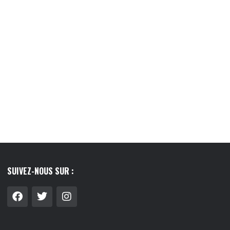
TOP 5 DES CADEAUX À OFFRIR À SON...
10/05/2026
SUIVEZ-NOUS SUR :