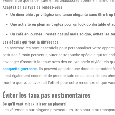
Veiller à ce que la ceinture et les chaussures soient en harmonie.
Adaptation au type de rendez-vous
Un dîner chic : privilégiez une tenue élégante sans être trop 
Une activité en plein air : optez pour un look confortable e
Un café en journée : restez casual mais soigné, évitez les te
Les détails qui font la différence
Les accessoires sont essentiels pour personnaliser votre appareil
petit sac à main peuvent ajouter cette touche spéciale qui retiendr
envisager d’assortir la tenue avec des couvre-chefs stylés tels q
casquette gavroche
. Ils peuvent apporter une dose de caractère 
Il est également essentiel de prendre soin de sa peau, de ses che
montre que vous avez fait l’effort pour cette rencontre et que v
Éviter les faux pas vestimentaires
Ce qu’il vaut mieux laisser au placard
Les vêtements aux slogans provocateurs, trop courts ou transparen