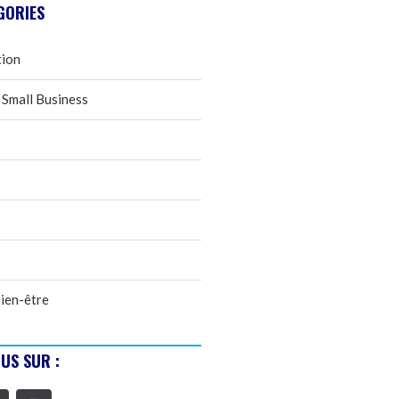
GORIES
tion
 Small Business
ien-être
US SUR :