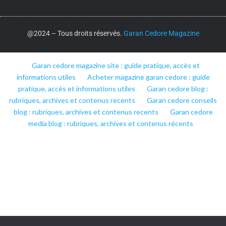
@2024 – Tous droits réservés.
Garan Cedore Magazine
Garan cedore magazine site : guide pratique, accès et
informations utiles
Acheter magazine garan cedore : guide
pratique, accès et informations utiles
Garan cedore blog :
rubriques, archives et contenus recents
Garan cedore conseils
blog : rubriques, archives et contenus recents
Garan cedore
media blog : rubriques, archives et contenus récents