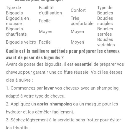
Type de
Facilité
Type de
Confort
Bigoudis
d’utilisation
Boucles
Bigoudis en
Très
Boucles
Facile
mousse
confortable
souples
Bigoudis
Boucles
Moyen
Moyen
chauffants
serrées
Boucles
Bigoudis velcro
Facile
Moyen
variables
Quelle est la meilleure méthode pour préparer les cheveux
avant de poser des bigoudis ?
Avant de poser des bigoudis, il est
essentiel
de préparer vos
cheveux pour garantir une coiffure réussie. Voici les étapes
clés à suivre :
1. Commencez par
laver
vos cheveux avec un shampoing
adapté à votre type de cheveu.
2. Appliquez un
après-shampoing
ou un masque pour les
hydrater et les démêler facilement.
3. Séchez légèrement à la serviette sans frotter pour éviter
les frisottis.