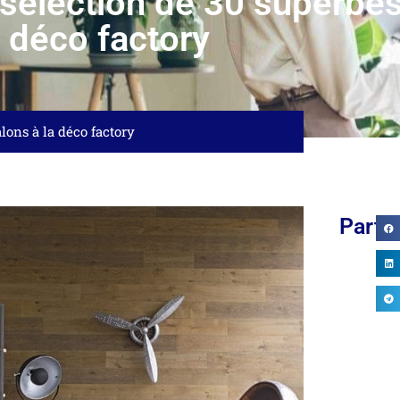
 sélection de 30 superbes
déco factory
alons à la déco factory
Parta
RÉNOVATION
INSTALLER UN
SALLE DE
SAUNA
BAINS : LES
EXTÉRIEUR :
ERREURS À...
UNE NOUVELLE