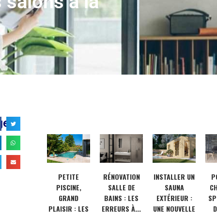
 salons à la
ger
POURQUOI
PETITE
RÉNOVATION
INSTALLER UN
P
CHOISIR UN
PISCINE,
SALLE DE
SAUNA
CH
SPÉCIALISTE
GRAND
BAINS : LES
EXTÉRIEUR :
SP
DE L’INOX
PLAISIR : LES
ERREURS À...
UNE NOUVELLE
D