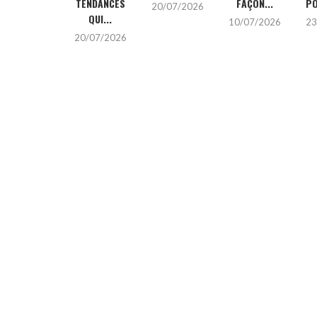
POUR SES...
TENDANCES
FAÇON...
PO
20/07/2026
QUI...
23/06/2026
10/07/2026
23
20/07/2026