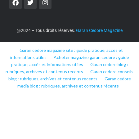
@2024 – Tous droits réservés.
Garan Cedore Magazine
Garan cedore magazine site : guide pratique, accès et
informations utiles
Acheter magazine garan cedore : guide
pratique, accès et informations utiles
Garan cedore blog :
rubriques, archives et contenus recents
Garan cedore conseils
blog : rubriques, archives et contenus recents
Garan cedore
media blog : rubriques, archives et contenus récents