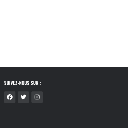
TOP 5 DES CADEAUX À OFFRIR À SON...
10/05/2026
SUIVEZ-NOUS SUR :