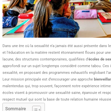
Dans une ère où la sexualité n’a jamais été aussi présente dans le
et l’éducation en la matière restent étonnamment floues pour une 
lacune, des structures contemporaines, qualifiées d’
écoles de se
approfondi sur un sujet longtemps considéré comme tabou. Ces ins
sexualité, en proposant des programmes exhaustifs englobant l’ana
Leur mission principale est d’encourager une approche
bienveilla
malentendus qui, trop souvent, façonnent notre expérience intime 
écoles visent à promouvoir une sexualité saine, épanouie et respo
respect mutuel qui sont la base de toute relation humaine réussie
Sommaire