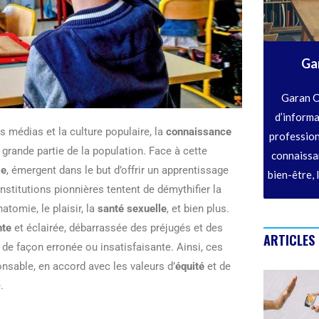
Ga
Garan C
d’informa
s médias et la culture populaire, la
connaissance
profession
grande partie de la population. Face à cette
connaissan
xe
, émergent dans le but d’offrir un apprentissage
bien-être, 
titutions pionnières tentent de démythifier la
tomie, le plaisir, la
santé sexuelle
, et bien plus.
nte
et éclairée, débarrassée des préjugés et des
ARTICLES
de façon erronée ou insatisfaisante. Ainsi, ces
nsable, en accord avec les valeurs d’
équité
et de
.