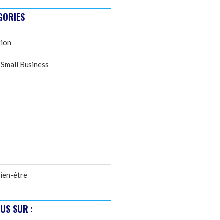
GORIES
tion
 Small Business
ien-être
US SUR :