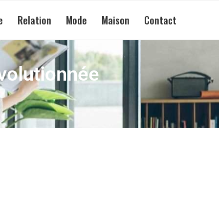
e
Relation
Mode
Maison
Contact
volutionnée