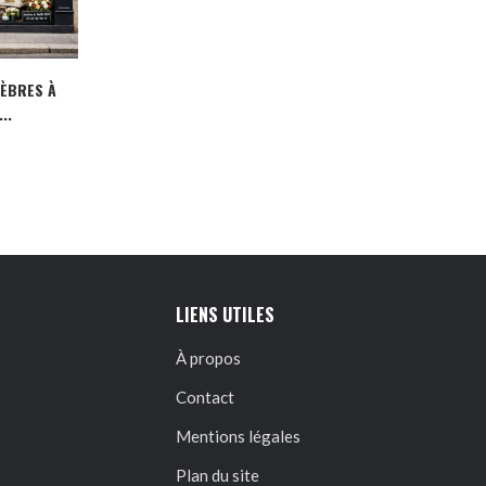
NÈBRES À
..
LIENS UTILES
À propos
Contact
Mentions légales
Plan du site