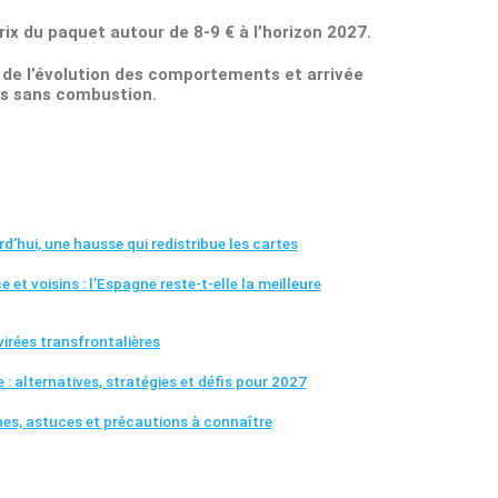
rix du paquet autour de 8-9 € à l’horizon 2027.
e de l’évolution des comportements et arrivée
its sans combustion.
d’hui, une hausse qui redistribue les cartes
et voisins : l’Espagne reste-t-elle la meilleure
virées transfrontalières
 alternatives, stratégies et défis pour 2027
es, astuces et précautions à connaître