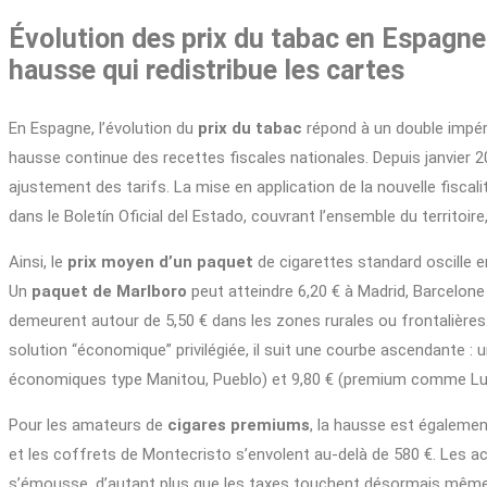
Évolution des prix du tabac en Espagne 
hausse qui redistribue les cartes
En Espagne, l’évolution du
prix du tabac
répond à un double impéra
hausse continue des recettes fiscales nationales. Depuis janvier 
ajustement des tarifs. La mise en application de la nouvelle fiscalit
dans le Boletín Oficial del Estado, couvrant l’ensemble du territoire,
Ainsi, le
prix moyen d’un paquet
de cigarettes standard oscille en
Un
paquet de Marlboro
peut atteindre 6,20 € à Madrid, Barcelon
demeurent autour de 5,50 € dans les zones rurales ou frontalière
solution “économique” privilégiée, il suit une courbe ascendante :
économiques type Manitou, Pueblo) et 9,80 € (premium comme Luck
Pour les amateurs de
cigares premiums
, la hausse est égalemen
et les coffrets de Montecristo s’envolent au-delà de 580 €. Les ac
s’émousse, d’autant plus que les taxes touchent désormais même l