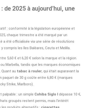
: de 2025 à aujourd’hui, une
tif : conformité à la législation européenne et
2025, chaque trimestre a été marqué par un
é a été officialisée via une série de résolutions
 y compris les îles Baléares, Ceuta et Melilla.
tre 5,60 € et 6,20 € selon la marque et la région.
e ou Marbella, tandis que les marques économiques
s. Quant au
tabac à rouler
, qui était auparavant la
 un paquet de 30 g coûte entre 6,80 € (marques
y Strike, Marlboro).
t palpable : un simple
Cohiba Siglo I
dépasse 10 €,
hats groupés restent permis, mais l’intérêt
es produits alternatifs :
cigarettes