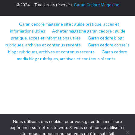
@2024 – Tous droits réservés.
Garan Cedore Magazine
Garan cedore magazine site : guide pratique, accès et
informations utiles
Acheter magazine garan cedore : guide
pratique, accès et informations utiles
Garan cedore blog :
rubriques, archives et contenus recents
Garan cedore conseils
blog : rubriques, archives et contenus recents
Garan cedore
media blog : rubriques, archives et contenus récents
Nous utilisons des cookies pour vous garantir la meilleure
expérience sur notre site web. Si vous continuez à utiliser ce
site, nous supposerons que vous en êtes satisfait.