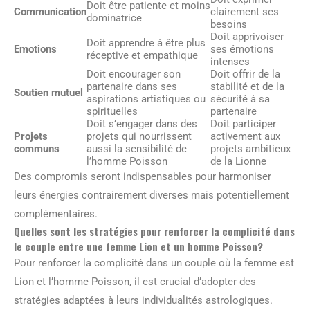
Doit être patiente et moins
Communication
clairement ses
dominatrice
besoins
Doit apprivoiser
Doit apprendre à être plus
Emotions
ses émotions
réceptive et empathique
intenses
Doit encourager son
Doit offrir de la
partenaire dans ses
stabilité et de la
Soutien mutuel
aspirations artistiques ou
sécurité à sa
spirituelles
partenaire
Doit s’engager dans des
Doit participer
Projets
projets qui nourrissent
activement aux
communs
aussi la sensibilité de
projets ambitieux
l’homme Poisson
de la Lionne
Des compromis seront indispensables pour harmoniser
leurs énergies contrairement diverses mais potentiellement
complémentaires.
Quelles sont les stratégies pour renforcer la complicité dans
le couple entre une femme Lion et un homme Poisson?
Pour renforcer la complicité dans un couple où la femme est
Lion et l’homme Poisson, il est crucial d’adopter des
stratégies adaptées à leurs individualités astrologiques.