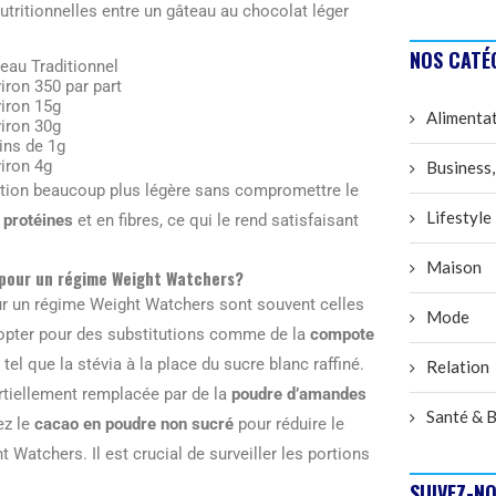
utritionnelles entre un gâteau au chocolat léger
NOS CATÉ
eau Traditionnel
iron 350 par part
iron 15g
Alimenta
iron 30g
ns de 1g
iron 4g
Business,
tion beaucoup plus légère sans compromettre le
Lifestyle
 protéines
et en fibres, ce qui le rend satisfaisant
Maison
r pour un régime Weight Watchers?
ur un régime Weight Watchers sont souvent celles
Mode
 opter pour des substitutions comme de la
compote
tel que la stévia à la place du sucre blanc raffiné.
Relation
artiellement remplacée par de la
poudre d’amandes
Santé & B
ez le
cacao en poudre non sucré
pour réduire le
 Watchers. Il est crucial de surveiller les portions
SUIVEZ-NO