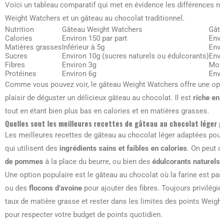
Voici un tableau comparatif qui met en évidence les différences n
Weight Watchers et un gâteau au chocolat traditionnel.
Nutrition
Gâteau Weight Watchers
Gât
Calories
Environ 150 par part
Env
Matières grasses
Inférieur à 5g
Env
Sucres
Environ 10g (sucres naturels ou édulcorants)
Env
Fibres
Environ 3g
Moi
Protéines
Environ 6g
Env
Comme vous pouvez voir, le gâteau Weight Watchers offre une op
plaisir de déguster un délicieux gâteau au chocolat. Il est
riche en
tout en étant bien plus bas en calories et en matières grasses.
Quelles sont les meilleures recettes de gâteau au chocolat lége
Les meilleures recettes de gâteau au chocolat léger adaptées po
qui utilisent des
ingrédients sains et faibles en calories
. On peut
de pommes
à la place du beurre, ou bien des
édulcorants naturels
Une option populaire est le gâteau au chocolat où la farine est p
ou des
flocons d’avoine
pour ajouter des fibres. Toujours privilégi
taux de matière grasse et rester dans les limites des points Weight
pour respecter votre budget de points quotidien.