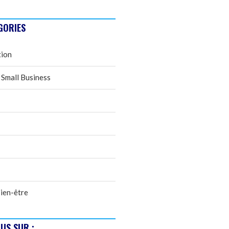
GORIES
tion
 Small Business
ien-être
US SUR :