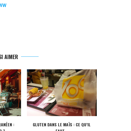
 WW
I AIMER
ANÉEN :
GLUTEN DANS LE MAÏS : CE QU’IL
CRÉDIT IMMOBI
 7...
FAUT...
POUR