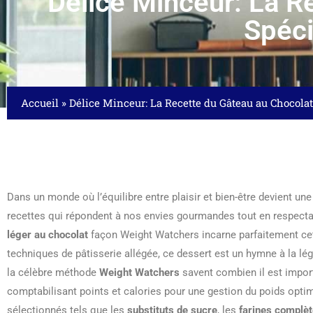
Délice Minceur: La R
Spéci
Accueil
»
Délice Minceur: La Recette du Gâteau au Chocola
Dans un monde où l’équilibre entre plaisir et bien-être devient une
recettes qui répondent à nos envies gourmandes tout en respectan
léger au chocolat
façon Weight Watchers incarne parfaitement cet
techniques de pâtisserie allégée, ce dessert est un hymne à la l
la célèbre méthode
Weight Watchers
savent combien il est import
comptabilisant points et calories pour une gestion du poids opti
sélectionnés tels que les
substituts de sucre
, les
farines complè