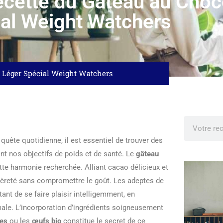
ecette du Gâteau au Choc
al Weight Watchers
t Léger Spécial Weight Watchers
 quête quotidienne, il est essentiel de trouver des
t nos objectifs de poids et de santé. Le
gâteau
te harmonie recherchée. Alliant cacao délicieux et
égèreté sans compromettre le goût. Les adeptes de
ant de se faire plaisir intelligemment, en
male. L’incorporation d’ingrédients soigneusement
tes
ou les
œufs bio
constitue le secret de ce