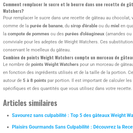
Comment remplacer le sucre et le beurre dans une recette de gâ
Watchers?
Pour remplacer le sucre dans une recette de gâteau au chocolat,
comme de la
purée de banane
, du
sirop d’érable
ou du
miel
en qua
la
compote de pommes
ou des
purées d’oléagineux
(amandes ou n
conviviale pour les adeptes de Weight Watchers. Ces substitutions
conservant le moelleux du gâteau.
Combien de points Weight Watchers compte un morceau de gâteau
Le nombre de
points Weight Watchers
pour un morceau de gâteau 
en fonction des ingrédients utilisés et de la taille de la portion.
autour de
5 à 8 points
par portion. Il est important de calculer le
spécifiques et des quantités que vous utilisez dans votre recette.
Articles similaires
Savourez sans culpabilité : Top 5 des gâteaux Weight Watc
Plaisirs Gourmands Sans Culpabilité : Découvrez la Rec