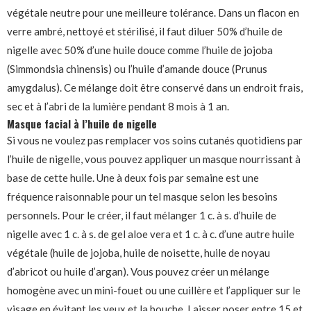
végétale neutre pour une meilleure tolérance. Dans un flacon en
verre ambré, nettoyé et stérilisé, il faut diluer 50% d’huile de
nigelle avec 50% d’une huile douce comme l’huile de jojoba
(Simmondsia chinensis) ou l’huile d’amande douce (Prunus
amygdalus). Ce mélange doit être conservé dans un endroit frais,
sec et à l’abri de la lumière pendant 8 mois à 1 an.
Masque facial à l’huile de nigelle
Si vous ne voulez pas remplacer vos soins cutanés quotidiens par
l’huile de nigelle, vous pouvez appliquer un masque nourrissant à
base de cette huile. Une à deux fois par semaine est une
fréquence raisonnable pour un tel masque selon les besoins
personnels. Pour le créer, il faut mélanger 1 c. à s. d’huile de
nigelle avec 1 c. à s. de gel aloe vera et 1 c. à c. d’une autre huile
végétale (huile de jojoba, huile de noisette, huile de noyau
d’abricot ou huile d’argan). Vous pouvez créer un mélange
homogène avec un mini-fouet ou une cuillère et l’appliquer sur le
visage en évitant les yeux et la bouche. Laisser poser entre 15 et