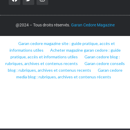
@2024 – Tous droits réservés.
Garan Cedore Magazine
Garan cedore magazine site : guide pratique, accès et
informations utiles
Acheter magazine garan cedore : guide
pratique, accès et informations utiles
Garan cedore blog :
rubriques, archives et contenus recents
Garan cedore conseils
blog : rubriques, archives et contenus recents
Garan cedore
media blog : rubriques, archives et contenus récents