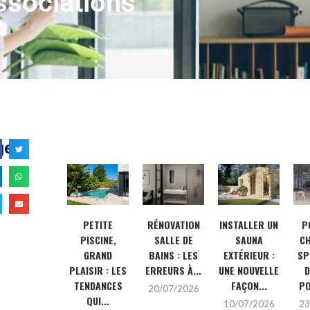
associations
ger
POURQUOI
PETITE
RÉNOVATION
INSTALLER UN
P
CHOISIR UN
PISCINE,
SALLE DE
SAUNA
CH
SPÉCIALISTE
GRAND
BAINS : LES
EXTÉRIEUR :
SP
DE L’INOX
PLAISIR : LES
ERREURS À...
UNE NOUVELLE
D
POUR SES...
TENDANCES
FAÇON...
PO
20/07/2026
QUI...
23/06/2026
10/07/2026
23