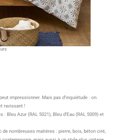
eurs
 peut impressionner. Mais pas d’inquiétude : on
t ravissant !
s : Bleu Azur (RAL 5021), Bleu d’Eau (RAL 5009) et
 de nombreuses matières : pierre, bois, béton ciré,
r contemporain, mais aussi à un style plus vintage