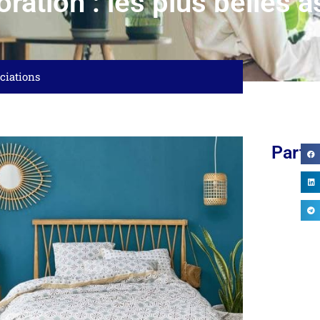
ration : les plus belles 
ociations
Parta
RÉNOVATION
INSTALLER UN
SALLE DE
SAUNA
BAINS : LES
EXTÉRIEUR :
ERREURS À...
UNE NOUVELLE
FAÇON...
20/07/2026
10/07/2026