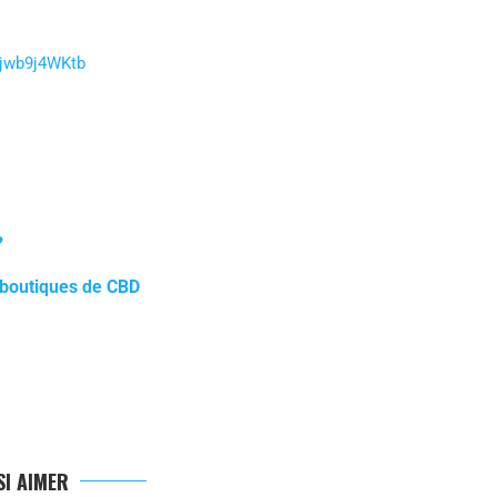
/jwb9j4WKtb
?
s boutiques de CBD
I AIMER