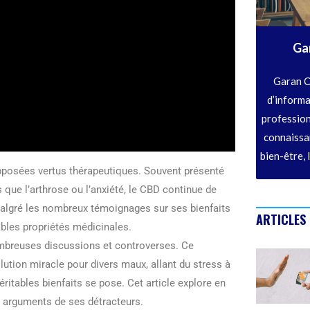
Ga
Garan C
d’informa
profession
connaissan
bien-être, 
upposées vertus thérapeutiques. Souvent présenté
ue l’arthrose ou l’anxiété, le CBD continue de
 malgré les nombreux témoignages sur ses bienfaits
ARTICLES
tables propriétés médicinales.
nombreuses discussions et controverses. Ce
ion miracle pour divers maux, allant du stress à
véritables bienfaits se pose. Cet article explore en
s arguments de ses détracteurs.