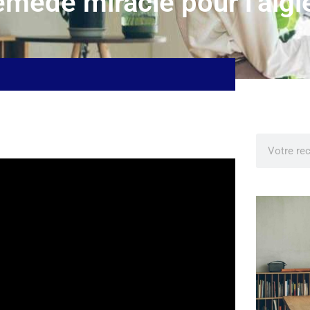
emède miracle pour l’aigl