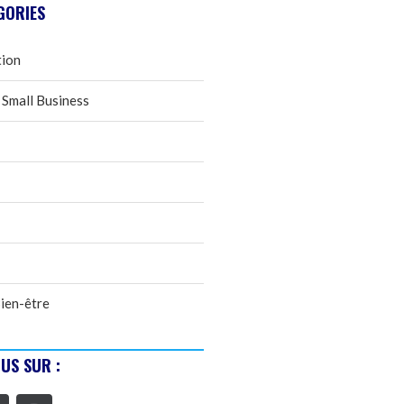
GORIES
tion
 Small Business
ien-être
US SUR :