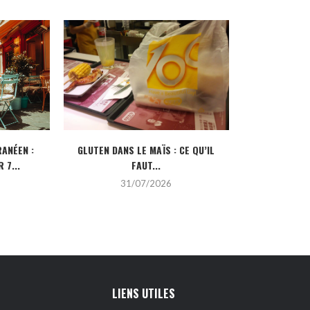
ANÉEN :
GLUTEN DANS LE MAÏS : CE QU’IL
CRÉDIT IMMOBI
 7...
FAUT...
POUR
31/07/2026
2
LIENS UTILES