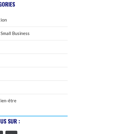
GORIES
tion
 Small Business
ien-être
US SUR :