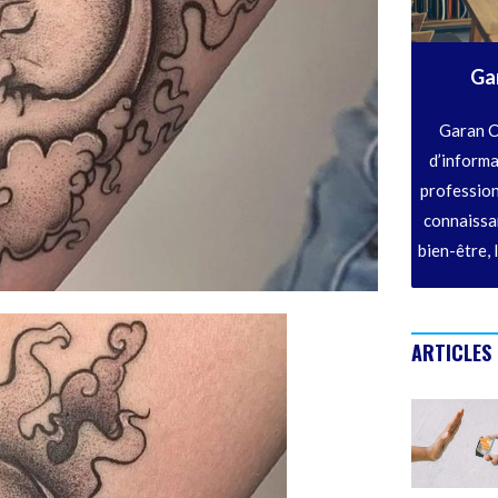
Ga
Garan C
d’informa
profession
connaissan
bien-être, 
ARTICLES