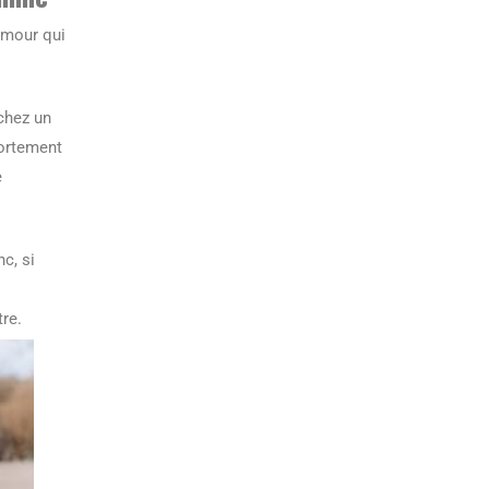
amour qui
chez un
ortement
e
c, si
s
re.