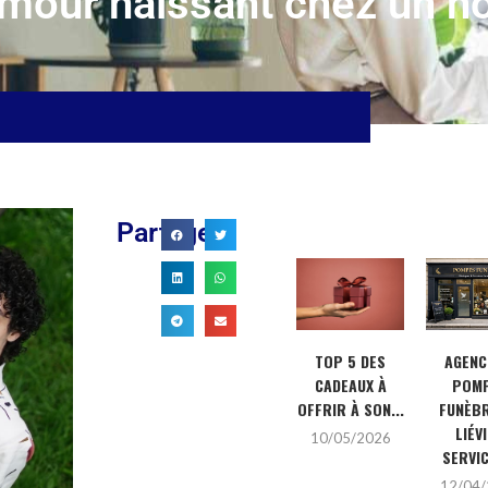
 amour naissant chez un
Partager
LE NOMBRE 22 :
LA PIERRE
DÉCRYPTAGE ET
HOWLITE:
SIGNIFICATION
DÉCOUVERTE DE
PROFONDE...
SA
TOP 5 DES
AGENC
SIGNIFICATION
26/03/2026
CADEAUX À
POM
ET...
À
OFFRIR À SON...
FUNÈB
21/03/2026
LIÉVI
10/05/2026
SERVIC
6
12/04