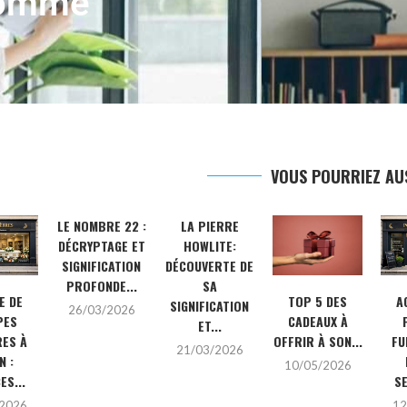
 homme
VOUS POURRIEZ AU
LE NOMBRE 22 :
LA PIERRE
DÉCRYPTAGE ET
HOWLITE:
SIGNIFICATION
DÉCOUVERTE DE
PROFONDE...
SA
E DE
TOP 5 DES
A
SIGNIFICATION
26/03/2026
PES
CADEAUX À
ET...
RES À
OFFRIR À SON...
FU
21/03/2026
N :
10/05/2026
ES...
SE
/2026
12