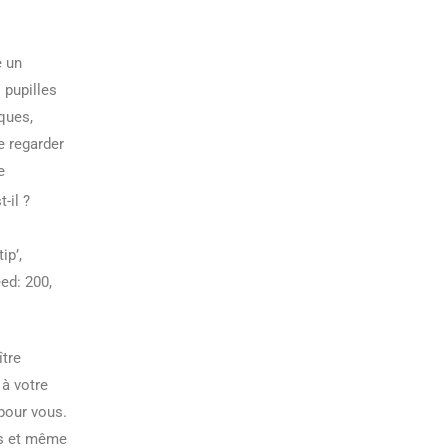
e un
 pupilles
ques,
e regarder
e
-il ?
ip’,
eed: 200,
ître
 à votre
pour vous.
es et même