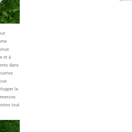
eut
omme
 vous
e et à
ents dans
ourriez
ous
lopper la
onnerons
irées tout