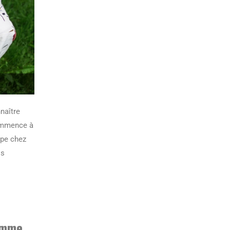
naître
commence à
ppe chez
os
homme