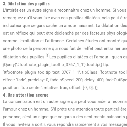
3. Dilatation des pupilles
L’intérêt est un autre signe à reconnaître chez un homme. Si vous
remarquez qu’il vous fixe avec des pupilles dilatées, cela peut êtr
indicateur que ce gars cache un amour naissant. La dilatation des
est un réflexe qui peut être déclenché par des facteurs physiologi
comme l’excitation et l’attirance. Certaines études ont montré qu
une photo de la personne qui nous fait de l’effet peut entraîner un
[1]
dilatation des pupilles.
Les pupilles dilatées et l’amour : qu’en est
jQuery(‘#footnote_plugin_tooltip_3767_1_1’).tooltip({ tip:
‘#footnote_plugin_tooltip_text_3767_1_1’, tipClass: ‘footnote_toolt
effect: ‘fade’, predelay: 0, fadeInSpeed: 200, delay: 400, fadeOutSp
position: ‘top center’, relative: true, offset: [-7, 0], });
4. Une attention accrue
La concentration est un autre signe qui peut vous aider à reconna
l’amour chez un homme. S’il prête une attention toute particulière
personne, c’est un signe que ce gars a des sentiments naissants 
Il vous invitera à sortir, vous répondra rapidement à vos messag