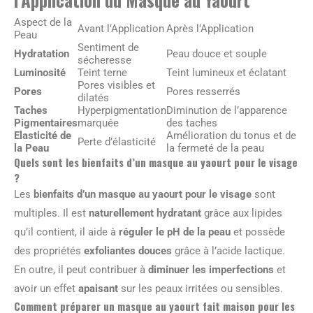
Aspect de la
Avant l’Application
Après l’Application
Peau
Sentiment de
Hydratation
Peau douce et souple
sécheresse
Luminosité
Teint terne
Teint lumineux et éclatant
Pores visibles et
Pores
Pores resserrés
dilatés
Taches
Hyperpigmentation
Diminution de l’apparence
Pigmentaires
marquée
des taches
Elasticité de
Amélioration du tonus et de
Perte d’élasticité
la Peau
la fermeté de la peau
Quels sont les bienfaits d’un masque au yaourt pour le visage
?
Les
bienfaits d’un masque au yaourt pour le visage
sont
multiples. Il est
naturellement hydratant
grâce aux lipides
qu’il contient, il aide à
réguler le pH de la peau
et possède
des propriétés
exfoliantes douces
grâce à l’acide lactique.
En outre, il peut contribuer à
diminuer les imperfections
et
avoir un effet
apaisant
sur les peaux irritées ou sensibles.
Comment préparer un masque au yaourt fait maison pour les