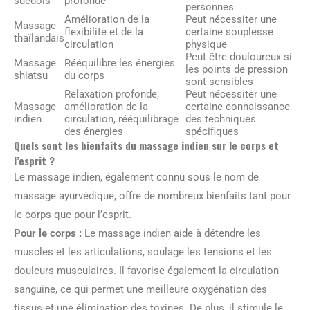
suédois
profonde
personnes
Amélioration de la
Peut nécessiter une
Massage
flexibilité et de la
certaine souplesse
thaïlandais
circulation
physique
Peut être douloureux si
Massage
Rééquilibre les énergies
les points de pression
shiatsu
du corps
sont sensibles
Relaxation profonde,
Peut nécessiter une
Massage
amélioration de la
certaine connaissance
indien
circulation, rééquilibrage
des techniques
des énergies
spécifiques
Quels sont les bienfaits du massage indien sur le corps et
l’esprit ?
Le massage indien, également connu sous le nom de
massage ayurvédique, offre de nombreux bienfaits tant pour
le corps que pour l’esprit.
Pour le corps :
Le massage indien aide à détendre les
muscles et les articulations, soulage les tensions et les
douleurs musculaires. Il favorise également la circulation
sanguine, ce qui permet une meilleure oxygénation des
tissus et une élimination des toxines. De plus, il stimule le