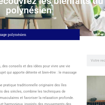
Découvrez les bienfaits d
polynésien
ssage polynésien
 des conseils et des idées pour vivre une vie
sujet qui apporte détente et bien-être : le massage
pratique traditionnelle originaire des îles
is des siècles, combine les techniques de
musculaires et favoriser la relaxation profonde.
s et harmonieux, inspirés des mouvements des