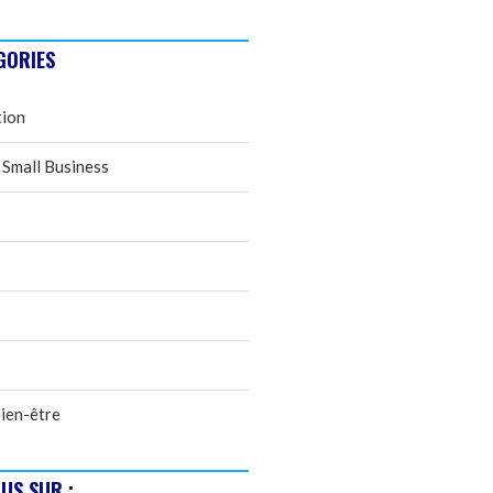
GORIES
tion
 Small Business
ien-être
US SUR :