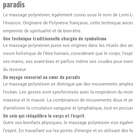
paradis
Le massage polynésien, également connu sous le nom de Lomi-Lomi,
l’évasion. Originaire de Polynésie française, cette technique anc
empreinte de spiritualité et de bien-être.
Une technique traditionnelle chargée de symbolisme
Le massage polynésien puise ses origines dans les rituels des an
vision holistique de l’être humain, considérant que le corps, l’espr
ses mains, ses avant-bras et parfois même ses coudes pour exerc
du receveur.
Un voyage sensoriel au cœur du paradis
Le massage polynésien se distingue par des mouvements amples e
l’océan. Les gestes sont synchronisés avec la respiration du rece
masseur et le massé. La combinaison de mouvements doux et prof
d’améliorer la circulation sanguine et lymphatique, tout en procur
Un soin qui rééquilibre le corps et l’esprit
Outre ses bienfaits physiques, le massage polynésien vise égaleme
l’esprit. En travaillant sur les points d’énergie et en utilisant des