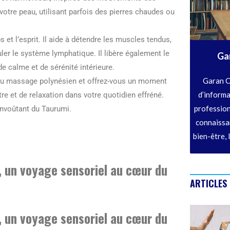
votre peau, utilisant parfois des pierres chaudes ou
t l’esprit. Il aide à détendre les muscles tendus,
muler le système lymphatique. Il libère également le
Ga
e calme et de sérénité intérieure.
Garan C
e du massage polynésien et offrez-vous un moment
d’informa
re et de relaxation dans votre quotidien effréné.
profession
envoûtant du Taurumi.
connaissan
bien-être, 
 un voyage sensoriel au cœur du
ARTICLES
 un voyage sensoriel au cœur du