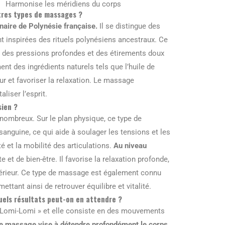
Harmonise les méridiens du corps
utres types de massages ?
naire de Polynésie française.
Il se distingue des
 inspirées des rituels polynésiens ancestraux. Ce
e des pressions profondes et des étirements doux
ent des ingrédients naturels tels que l’huile de
r et favoriser la relaxation. Le massage
aliser l’esprit.
sien ?
nombreux. Sur le plan physique, ce type de
sanguine, ce qui aide à soulager les tensions et les
té et la mobilité des articulations.
Au niveau
 et de bien-être. Il favorise la relaxation profonde,
intérieur. Ce type de massage est également connu
ettant ainsi de retrouver équilibre et vitalité.
quels résultats peut-on en attendre ?
« Lomi-Lomi » et elle consiste en des mouvements
e massage vise à détendre profondément le corps