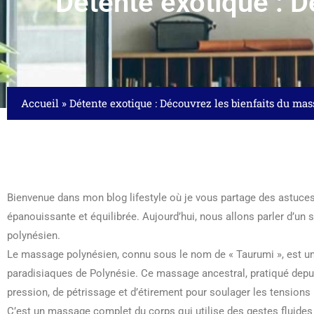
Détente exotique : 
Accueil
»
Détente exotique : Découvrez les bienfaits du ma
Bienvenue dans mon blog lifestyle où je vous partage des astuces,
épanouissante et équilibrée. Aujourd’hui, nous allons parler d’un 
polynésien.
Le massage polynésien, connu sous le nom de « Taurumi », est une 
paradisiaques de Polynésie. Ce massage ancestral, pratiqué depu
pression, de pétrissage et d’étirement pour soulager les tensions 
C’est un massage complet du corps qui utilise des gestes fluide