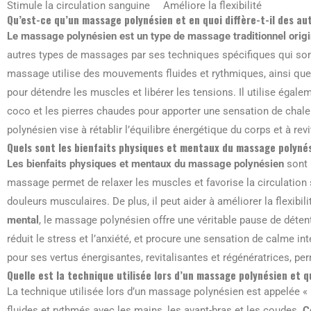
Stimule la circulation sanguine
Améliore la flexibilité
Qu’est-ce qu’un massage polynésien et en quoi diffère-t-il des a
Le massage polynésien est un type de massage traditionnel origi
autres types de massages par ses techniques spécifiques qui sont
massage utilise des mouvements fluides et rythmiques, ainsi qu
pour détendre les muscles et libérer les tensions. Il utilise égalem
coco et les pierres chaudes pour apporter une sensation de chaleu
polynésien vise à rétablir l’équilibre énergétique du corps et à revit
Quels sont les bienfaits physiques et mentaux du massage polyné
Les bienfaits physiques et mentaux du massage polynésien
sont 
massage permet de relaxer les muscles et favorise la circulation 
douleurs musculaires. De plus, il peut aider à améliorer la flexibili
mental
, le massage polynésien offre une véritable pause de détente
réduit le stress et l’anxiété, et procure une sensation de calme 
pour ses vertus énergisantes, revitalisantes et régénératrices, perm
Quelle est la technique utilisée lors d’un massage polynésien et 
La technique utilisée lors d’un massage polynésien est appelée 
fluides et rythmés avec les mains, les avant-bras et les coudes.
C