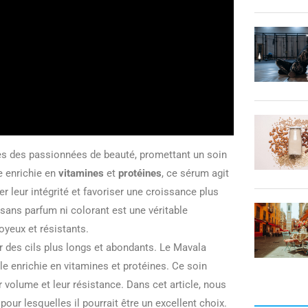
rès des passionnées de beauté, promettant un soin
le enrichie en
vitamines
et
protéines
, ce sérum agit
ver leur intégrité et favoriser une croissance plus
sans parfum ni colorant est une véritable
oyeux et résistants.
 des cils plus longs et abondants. Le Mavala
le enrichie en vitamines et protéines. Ce soin
ur volume et leur résistance. Dans cet article, nous
pour lesquelles il pourrait être un excellent choix.