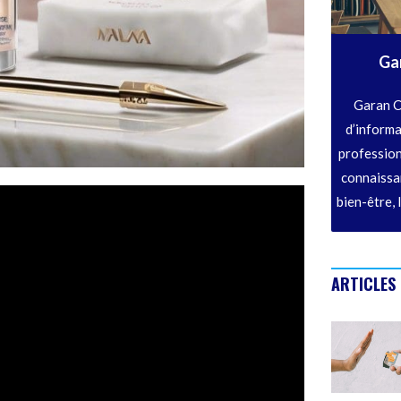
Ga
Garan C
d’informa
profession
connaissan
bien-être, 
ARTICLES