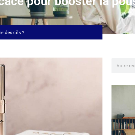
icace pour booster la pou
e des cils ?