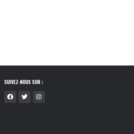
LIER : GUIDE COMPLET
LE LAIT VÉGÉTAL, CE PETIT RITUEL QUI
 FAIRE LE...
A...
8/07/2026
03/08/2026
SUIVEZ-NOUS SUR :