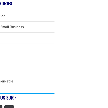
GORIES
tion
 Small Business
ien-être
US SUR :