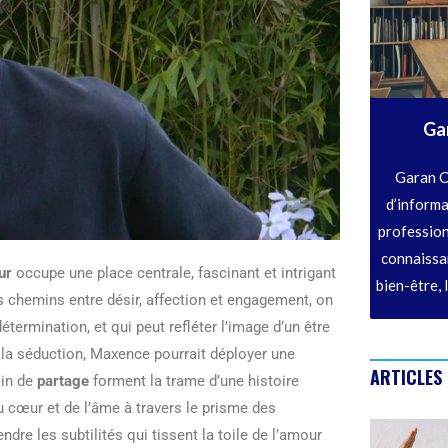
Ga
Garan C
d’informa
profession
connaissan
ur
occupe une place centrale, fascinant et intrigant
bien-être, 
es chemins entre désir, affection et engagement, on
étermination, et qui peut refléter l’image d’un être
 la séduction, Maxence pourrait déployer une
ARTICLES
oin de
partage
forment la trame d’une histoire
 cœur et de l’âme à travers le prisme des
re les subtilités qui tissent la toile de l’amour