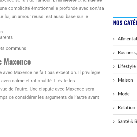
ssi une complicité émotionnelle profonde avec son/sa
r lui, un amour réussi est aussi basé sur le
NOS CATÉ
on
parents
Alimenta
érêts communs
Business,
ec Maxence
Lifestyle
le avec Maxence ne fait pas exception. Il privilégie
Maison
vec calme et rationalité. Il évite les
 vue de l’autre. Une dispute avec Maxence sera
Mode
emps de considérer les arguments de l’autre avant
Relation
Santé & B