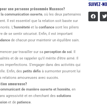
SUIVEZ-NO
ne pour une personne prénommée Maxence?
r
la communication ouverte
, où les deux partenaires
t. Il est essentiel que la relation soit basée sur
onorés. L’
honnêteté
et la
confiance
sont les piliers
e de se sentir sécurisé. Enfin, il est important
ndance
de chacun pour maintenir un équilibre sain.
encer par travailler sur sa
perception de soi
. Il
alités et de se rappeler qu’il mérite d’être aimé. Il
ses imperfections. S’engager dans des activités qui
lle. Enfin, des
petits défis
à surmonter pourront lui
es relations amoureuses avec succès.
lation amoureuse?
communicant de manière ouverte et honnête
, en
ans agressivité et en cherchant des
solutions
sion
et de
patience
.