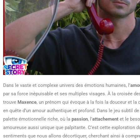
Dans le vaste et complexe univers des émotions humaines, l’
amo
par sa force inépuisable et ses multiples visages. À la croisée d
trouve
Maxence
, un prénom qui évoque à la fois la douceur et la d
en quête d’un amour authentique et profond. Dans le jeu subtil de
palette émotionnelle riche, où la
passion
, l’
attachement
et le bes
amoureuse aussi unique que palpitante. C’est cette exploration du
sentiments que nous allons décortiquer, cherchant ainsi à comprend