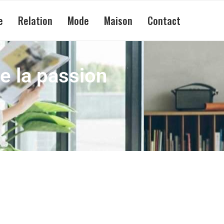
e
Relation
Mode
Maison
Contact
e la passion