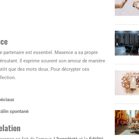
nce
e partenaire est essentiel. Maxence a sa propre
éroutant. Il exprime souvent son amour de manière
lutôt que des mots doux. Pour décrypter ces
fection.
péciaux
âlin spontané
elation
axence se fait de l’amour.
L’honnêteté
et la
fidélité