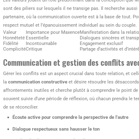
sont des piliers sur lesquels il ne transige pas. Il recherche au
partenaire, où la communication ouverte est à la base de tout. Pou
respect mutuel et l’épanouissement individuel au sein du couple.
Valeur
Importance pour Maxence
Manifestation dans la relati
Honnêteté
Essentielle
Dialogues sincères et trans
Fidélité
Incontournable
Engagement exclusif
Complicité
Critique
Partage d’activités et d’int
Communication et gestion des conflits av
Gérer les conflits est un aspect crucial dans toute relation, et cel
la
communication constructive
et désire résoudre les désaccords a
affrontements inutiles et cherche plutôt à comprendre le point de
souvent suivie d’une période de réflexion, où chacun prendra le t
de se réconcilier.
Écoute active pour comprendre la perspective de l’autre
Dialogue respectueux sans hausser le ton