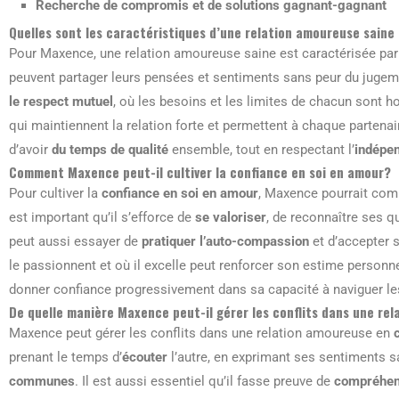
Recherche de compromis et de solutions gagnant-gagnant
Quelles sont les caractéristiques d’une relation amoureuse sai
Pour Maxence, une relation amoureuse saine est caractérisée pa
peuvent partager leurs pensées et sentiments sans peur du jugemen
le respect mutuel
, où les besoins et les limites de chacun sont h
qui maintiennent la relation forte et permettent à chaque partenair
d’avoir
du temps de qualité
ensemble, tout en respectant l’
indépe
Comment Maxence peut-il cultiver la confiance en soi en amour?
Pour cultiver la
confiance en soi en amour
, Maxence pourrait comm
est important qu’il s’efforce de
se valoriser
, de reconnaître ses qu
peut aussi essayer de
pratiquer l’auto-compassion
et d’accepter 
le passionnent et où il excelle peut renforcer son estime personne
donner confiance progressivement dans sa capacité à naviguer l
De quelle manière Maxence peut-il gérer les conflits dans une re
Maxence peut gérer les conflits dans une relation amoureuse en
prenant le temps d’
écouter
l’autre, en exprimant ses sentiments s
communes
. Il est aussi essentiel qu’il fasse preuve de
compréhen