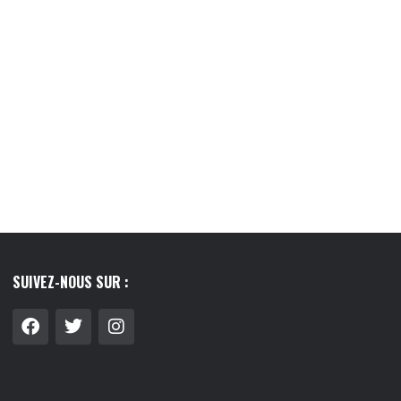
TOP 5 DES CADEAUX À OFFRIR À SON...
10/05/2026
SUIVEZ-NOUS SUR :