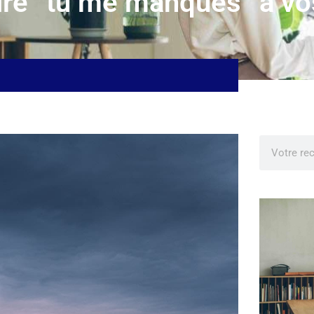
re “tu me manques” à vo