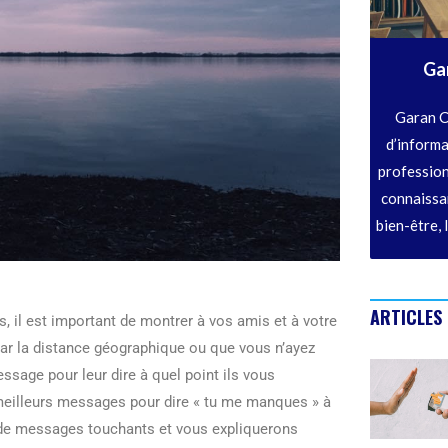
Ga
Garan C
d’informa
profession
connaissan
bien-être, 
ARTICLES
s, il est important de montrer à vos amis et à votre
par la distance géographique ou que vous n’ayez
sage pour leur dire à quel point ils vous
 meilleurs messages pour dire « tu me manques » à
 de messages touchants et vous expliquerons