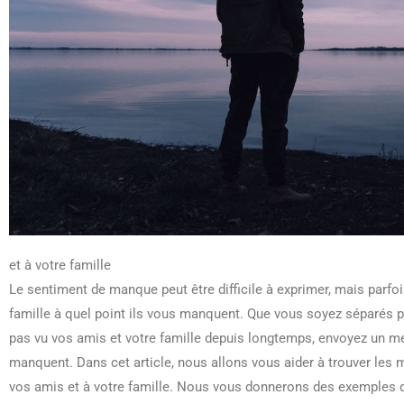
et à votre famille
Le sentiment de manque peut être difficile à exprimer, mais parfoi
famille à quel point ils vous manquent. Que vous soyez séparés 
pas vu vos amis et votre famille depuis longtemps, envoyez un mes
manquent. Dans cet article, nous allons vous aider à trouver les
vos amis et à votre famille. Nous vous donnerons des exemples