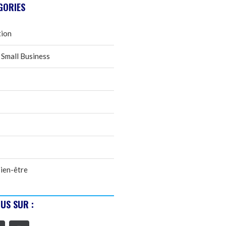
GORIES
tion
 Small Business
ien-être
US SUR :