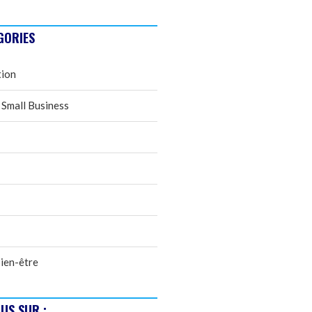
GORIES
tion
 Small Business
ien-être
US SUR :