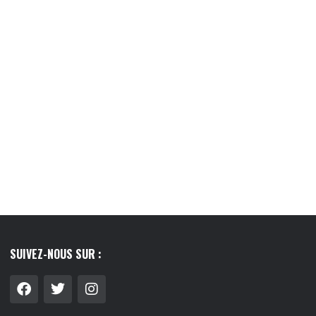
LIER : GUIDE COMPLET
LE LAIT VÉGÉTAL, CE PETIT RITUEL QUI
 FAIRE LE...
A...
8/07/2026
03/08/2026
SUIVEZ-NOUS SUR :