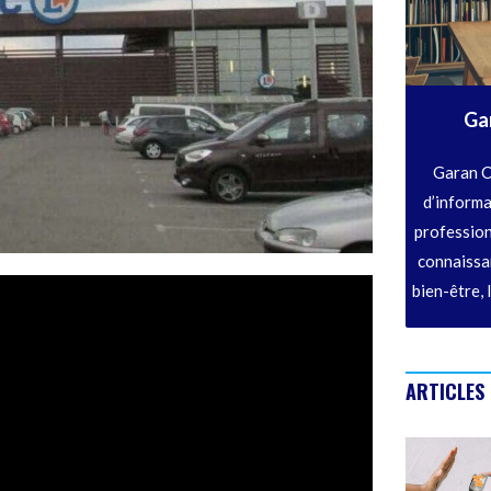
Ga
Garan C
d’informa
profession
connaissan
bien-être, 
ARTICLES