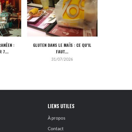
ANÉEN :
GLUTEN DANS LE MAÏS : CE QU’IL
CRÉDIT IMMOBI
 7...
FAUT...
POUR
31/07/2026
2
LIENS UTILES
À propos
Contact