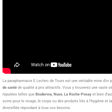
La parapharmacie E.Leclerc de Tours est une véritable mine d’or 
de santé
de qualité à prix attractifs. Vous y trouverez une vaste 
réputées telles que
Bioderma
,
Nuxe
,
La Roche-Posay
et bien d’au
soins pour le visage, le corps ou des produits liés à l’hygiène et
diversifiée répondant à tous vos besoins.