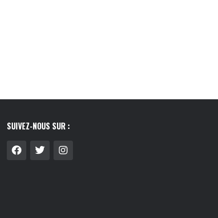
LIER : GUIDE COMPLET
LE LAIT VÉGÉTAL, CE PETIT RITUEL QUI
 FAIRE LE...
A...
8/07/2026
03/08/2026
SUIVEZ-NOUS SUR :