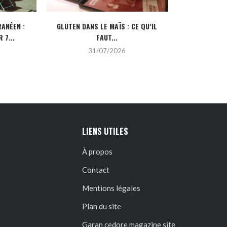
ANÉEN :
GLUTEN DANS LE MAÏS : CE QU’IL
CRÉDIT IMMOBI
 7...
FAUT...
POUR
31/07/2026
2
LIENS UTILES
À propos
Contact
Mentions légales
Plan du site
Garan cedore magazine site