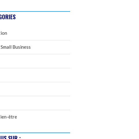
GORIES
tion
 Small Business
ien-être
US SUR :