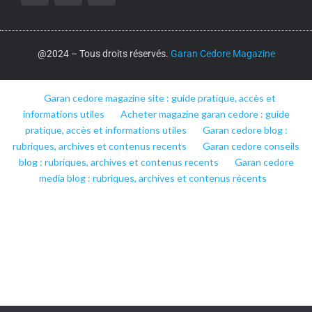
@2024 – Tous droits réservés.
Garan Cedore Magazine
Garan cedore magazine site : guide pratique, accès et
informations utiles
Acheter magazine garan cedore : guide
pratique, accès et informations utiles
Garan cedore blog :
rubriques, archives et contenus recents
Garan cedore conseils
blog : rubriques, archives et contenus recents
Garan cedore
media blog : rubriques, archives et contenus récents