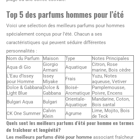
Top 5 des parfums hommes pour l’été
Voici une sélection des meilleurs parfums pour hommes
spécialement conçus pour l’été. Chacun a ses
caractéristiques qui peuvent séduire différentes
personnalités :
Nom du Parfum
Maison
Type
Notes Principales
Giorgio
Citron, Rose
Aqua di Gio
Aquatique
Armani
marine, Bois cèdre
L’Eau d’Issey
Issey
Yuzu, Notes
Frais
pour Homme
Miyake
aqueuse, Vetiver
Dolce & Gabbana
Dolce &
Boisé-
Pamplemousse,
Light Blue
Gabbana
Aromatique
Poivre, Encens
Orientale-
Mandarine, Coton,
Bulgari Aqua
Bulgari
Aquatique
Bois santal
Calvin
Lime, Mojito, Bois
CK One Summer
Agrume
Klein
de Teck
Quels sont les meilleurs parfums d’été pour homme en termes
de fraîcheur et longévité?
Les meilleurs parfums d’été pour homme
associant fraîcheur