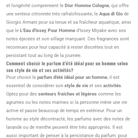
et longévité comprennent le
Dior Homme Cologne
, qui offre
une senteur citronnée très rafraîchissante, le
Aqua di Gio
de
Giorgio Armani pour sa tenue et sa fraîcheur aquatique, ainsi
que le
L’Eau d’Issey Pour Homme
d’Issey Miyake avec ses
notes épicées et son sillage marquant. Ces fragrances sont
reconnues pour leur capacité à rester discrètes tout en
persistant tout au long de la journée.
Comment choisir le parfum d’été idéal pour un homme selon
son style de vie et ses activités?
Pour choisir le
parfum d’été idéal pour un homme
, il est
essentiel de considérer son
style de vie
et ses
activités
.
Optez pour des
senteurs fraîches et légères
comme les
agrumes ou les notes marines si la personne mène une vie
active et passe beaucoup de temps en extérieur. Pour un
homme au style décontracté, les parfums avec des notes de
lavande ou de menthe peuvent être très appropriés. Il est
aussi important de penser à la persistance du parfum: pour