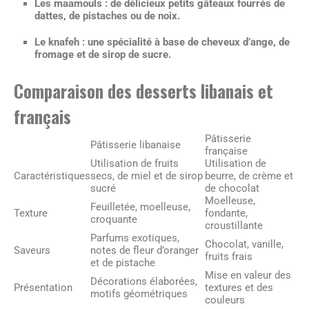
Les maamouls
: de délicieux petits gâteaux fourrés de
dattes, de pistaches ou de noix.
Le knafeh
: une spécialité à base de cheveux d’ange, de
fromage et de sirop de sucre.
Comparaison des desserts libanais et
français
Pâtisserie
Pâtisserie libanaise
française
Utilisation de fruits
Utilisation de
Caractéristiques
secs, de miel et de sirop
beurre, de crème et
sucré
de chocolat
Moelleuse,
Feuilletée, moelleuse,
Texture
fondante,
croquante
croustillante
Parfums exotiques,
Chocolat, vanille,
Saveurs
notes de fleur d’oranger
fruits frais
et de pistache
Mise en valeur des
Décorations élaborées,
Présentation
textures et des
motifs géométriques
couleurs