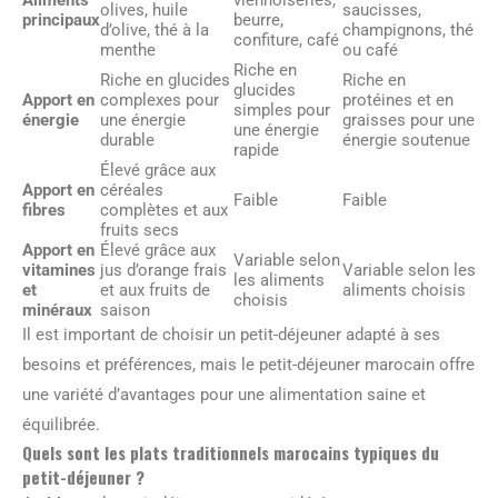
Aliments
viennoiseries,
olives, huile
saucisses,
principaux
beurre,
d’olive, thé à la
champignons, thé
confiture, café
menthe
ou café
Riche en
Riche en glucides
Riche en
glucides
Apport en
complexes pour
protéines et en
simples pour
énergie
une énergie
graisses pour une
une énergie
durable
énergie soutenue
rapide
Élevé grâce aux
Apport en
céréales
Faible
Faible
fibres
complètes et aux
fruits secs
Apport en
Élevé grâce aux
Variable selon
vitamines
jus d’orange frais
Variable selon les
les aliments
et
et aux fruits de
aliments choisis
choisis
minéraux
saison
Il est important de choisir un petit-déjeuner adapté à ses
besoins et préférences, mais le petit-déjeuner marocain offre
une variété d’avantages pour une alimentation saine et
équilibrée.
Quels sont les plats traditionnels marocains typiques du
petit-déjeuner ?