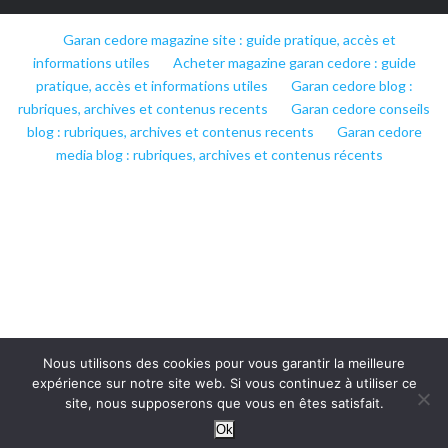
Garan cedore magazine site : guide pratique, accès et
informations utiles
Acheter magazine garan cedore : guide
pratique, accès et informations utiles
Garan cedore blog :
rubriques, archives et contenus recents
Garan cedore conseils
blog : rubriques, archives et contenus recents
Garan cedore
media blog : rubriques, archives et contenus récents
Nous utilisons des cookies pour vous garantir la meilleure
expérience sur notre site web. Si vous continuez à utiliser ce
site, nous supposerons que vous en êtes satisfait.
Ok