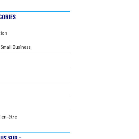
GORIES
tion
 Small Business
ien-être
US SUR :