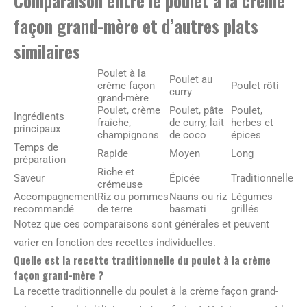
Comparaison entre le poulet à la crème
façon grand-mère et d’autres plats
similaires
Poulet à la
Poulet au
crème façon
Poulet rôti
curry
grand-mère
Poulet, crème
Poulet, pâte
Poulet,
Ingrédients
fraîche,
de curry, lait
herbes et
principaux
champignons
de coco
épices
Temps de
Rapide
Moyen
Long
préparation
Riche et
Saveur
Épicée
Traditionnelle
crémeuse
Accompagnement
Riz ou pommes
Naans ou riz
Légumes
recommandé
de terre
basmati
grillés
Notez que ces comparaisons sont générales et peuvent
varier en fonction des recettes individuelles.
Quelle est la recette traditionnelle du poulet à la crème
façon grand-mère ?
La recette traditionnelle du poulet à la crème façon grand-