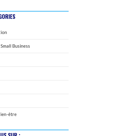
GORIES
tion
 Small Business
ien-être
US SUR :