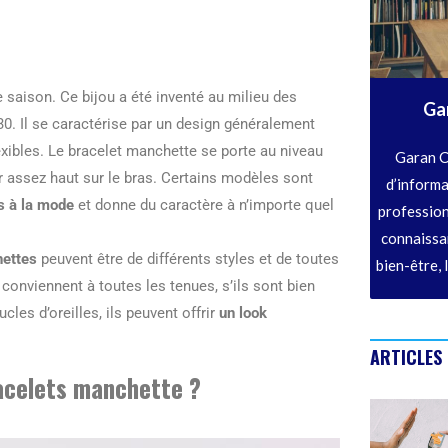
 saison. Ce bijou a été inventé au milieu des
Ga
0. Il se caractérise par un design généralement
flexibles. Le bracelet manchette se porte au niveau
Garan C
 assez haut sur le bras. Certains modèles sont
d’informa
s à la mode
et donne du caractère à n’importe quel
profession
connaissan
hettes
peuvent être de différents styles et de toutes
bien-être, 
s conviennent à toutes les tenues, s’ils sont bien
les d’oreilles, ils peuvent offrir
un look
ARTICLES
racelets manchette ?