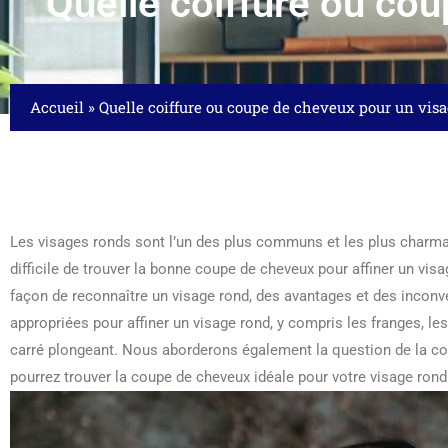
Quelle coiffure ou co
Accueil
»
Quelle coiffure ou coupe de cheveux pour un visa
Les visages ronds sont l’un des plus communs et les plus charman
difficile de trouver la bonne coupe de cheveux pour affiner un visa
façon de reconnaître un visage rond, des avantages et des inconvén
appropriées pour affiner un visage rond, y compris les franges, les 
carré plongeant. Nous aborderons également la question de la co
pourrez trouver la coupe de cheveux idéale pour votre visage rond