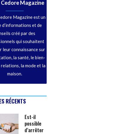
 Cedore Magazine
edore Magazine est un
 d’informations et de
nseils créé par des
ionnels qui souhaitent
r leur connaissance sur
tation, la santé, le bien-
s relations, la mode et la
maison.
ES RÉCENTS
Est-il
possible
d’arrêter