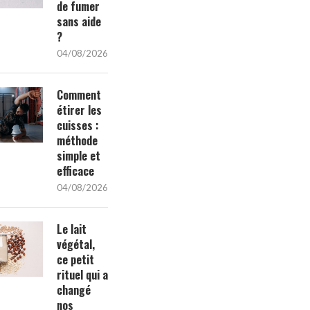
de fumer
sans aide
?
04/08/2026
Comment
étirer les
cuisses :
méthode
simple et
efficace
04/08/2026
Le lait
végétal,
ce petit
rituel qui a
changé
nos