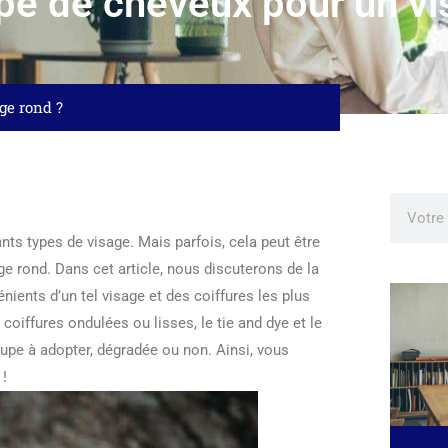
upe de cheveux pour un vi
ge rond ?
ts types de visage. Mais parfois, cela peut être
ge rond. Dans cet article, nous discuterons de la
ients d’un tel visage et des coiffures les plus
coiffures ondulées ou lisses, le tie and dye et le
upe à adopter, dégradée ou non. Ainsi, vous
 !