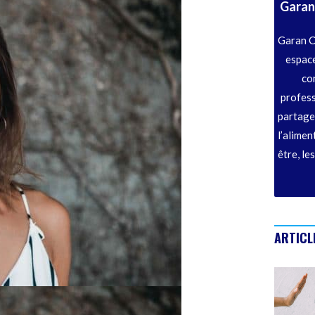
Garan
Garan C
espace
co
profess
partage
l’alimen
être, le
ARTICL