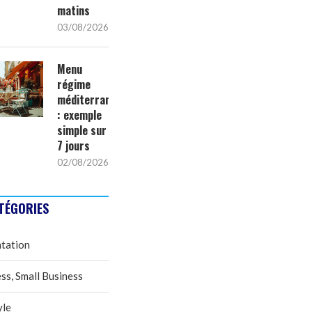
matins
03/08/2026
Menu
régime
méditerranéen
: exemple
simple sur
7 jours
02/08/2026
TÉGORIES
tation
ss, Small Business
yle