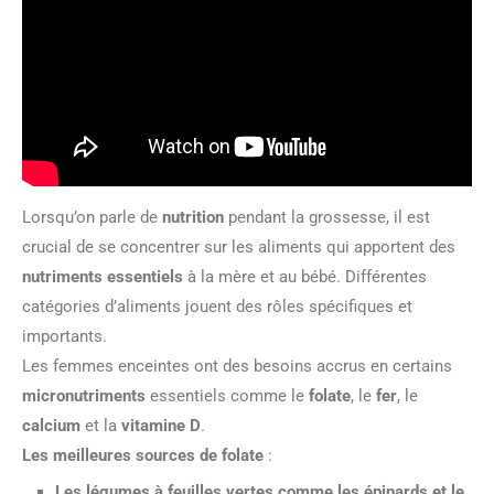
Lorsqu’on parle de
nutrition
pendant la grossesse, il est
crucial de se concentrer sur les aliments qui apportent des
nutriments essentiels
à la mère et au bébé. Différentes
catégories d’aliments jouent des rôles spécifiques et
importants.
Les femmes enceintes ont des besoins accrus en certains
micronutriments
essentiels comme le
folate
, le
fer
, le
calcium
et la
vitamine D
.
Les meilleures sources de folate
:
Les légumes à feuilles vertes comme les épinards et le