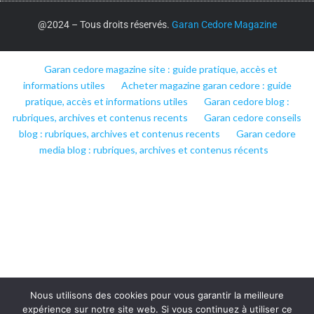
@2024 – Tous droits réservés.
Garan Cedore Magazine
Garan cedore magazine site : guide pratique, accès et
informations utiles
Acheter magazine garan cedore : guide
pratique, accès et informations utiles
Garan cedore blog :
rubriques, archives et contenus recents
Garan cedore conseils
blog : rubriques, archives et contenus recents
Garan cedore
media blog : rubriques, archives et contenus récents
Nous utilisons des cookies pour vous garantir la meilleure
expérience sur notre site web. Si vous continuez à utiliser ce