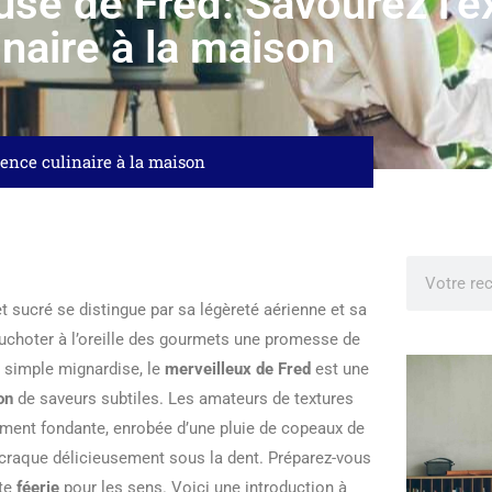
use de Fred: Savourez l’e
inaire à la maison
lence culinaire à la maison
t sucré se distingue par sa légèreté aérienne et sa
chuchoter à l’oreille des gourmets une promesse de
e simple mignardise, le
merveilleux de Fred
est une
on
de saveurs subtiles. Les amateurs de textures
ment fondante, enrobée d’une pluie de copeaux de
 craque délicieusement sous la dent. Préparez-vous
ite
féerie
pour les sens. Voici une introduction à