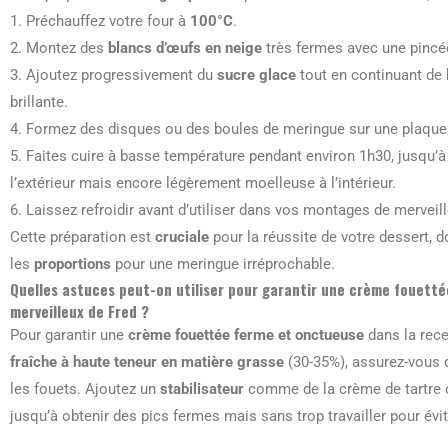
1. Préchauffez votre four à
100°C
.
2. Montez des
blancs d’œufs en neige
très fermes avec une pincée
3. Ajoutez progressivement du
sucre glace
tout en continuant de 
brillante.
4. Formez des disques ou des boules de meringue sur une plaque r
5. Faites cuire à basse température pendant environ 1h30, jusqu’à
l’extérieur mais encore légèrement moelleuse à l’intérieur.
6. Laissez refroidir avant d’utiliser dans vos montages de merveill
Cette préparation est
cruciale
pour la réussite de votre dessert, 
les
proportions
pour une meringue irréprochable.
Quelles astuces peut-on utiliser pour garantir une crème fouett
merveilleux de Fred ?
Pour garantir une
crème fouettée ferme et onctueuse
dans la rece
fraîche à haute teneur en matière grasse
(30-35%), assurez-vous q
les fouets. Ajoutez un
stabilisateur
comme de la crème de tartre o
jusqu’à obtenir des pics fermes mais sans trop travailler pour évi