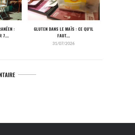
ANÉEN :
GLUTEN DANS LE MAÏS : CE QU’IL
CRÉDIT IMMOBI
 7...
FAUT...
POUR
31/07/2026
2
NTAIRE