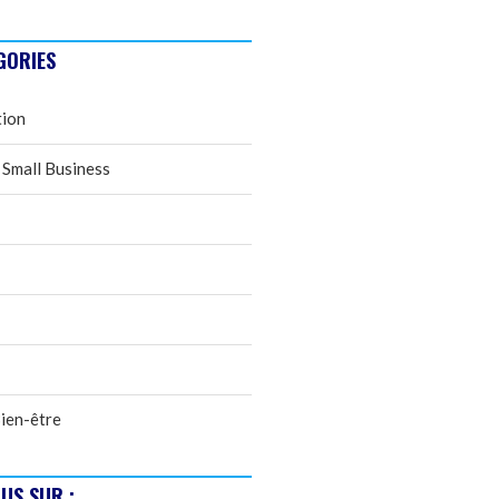
GORIES
tion
 Small Business
ien-être
US SUR :