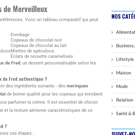
s de Merveilleux
NOS CATÉ
 préférences. Voici un tableau comparatif qui peut
Alimenta
Enrobage
Copeaux de chocolat noir
Copeaux de chocolat au lait
Business,
culoos
Miettes de spéculoos
Éclats de noisette caramelisés
Lifestyle
ux de Fred
, un dessert personnalisable selon les
Maison
ux de Fred authentique ?
in des ingrédients suivants : des
meringues
Mode
lat
de bonne qualité pour les copeaux qui enrobent
Relation
ur parfumer la crème. Il est essentiel de choisir
at et la texture aérienne caractéristiques de ce
Santé & B
ed ?
SUIVEZ-NO
ivez ces étapes :