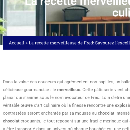
La recette merveille
cul
Accueil
»
La recette merveilleuse de Fred: Savourez l’excel
Dans la valse des douceurs qui agrémentent nos papilles, un balle
délicieuse gourmandise : le
merveilleux
. Cette pâtisserie vient 
plaisir qui s’anime sous le nom évocateur de Fred. Loin d’être un
véritable œuvre d’art culinaire où la finesse rencontre une
explosi
contrastées seront enchantés par sa mousse au
chocolat
intensé
chocolat
croquants, le tout reposant sur une fragile meringue qui
à être transporté dans un univers où chaque bouchée est une pet