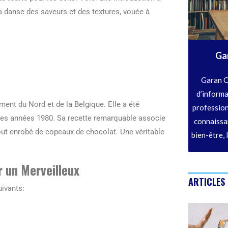
a danse des saveurs et des textures, vouée à
Ga
Garan C
d’informa
ément du Nord et de la Belgique. Elle a été
profession
 les années 1980. Sa recette remarquable associe
connaissan
tout enrobé de copeaux de chocolat. Une véritable
bien-être, 
 un Merveilleux
ARTICLES
uivants: