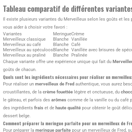
Tableau comparatif de différentes variante
Il existe plusieurs variantes du Merveilleux selon les goûts et les
vous aider à choisir votre favori :
Variantes
Meringue
Crème
Merveilleux classique
Blanche
Vanillée
Merveilleux au café
Blanche
Café
Merveilleux au spéculoos
Blanche
Vanillée avec brisures de spé
Merveilleux au praliné
Blanche
Pralinée
Chaque variante offre une expérience unique qui fait du
Merveille
goûts de chacun.
Quels sont les ingrédients nécessaires pour réaliser un merveille
Pour réaliser un
merveilleux de Fred
authentique, vous aurez beso
croustillantes, de la
crème fouettée
légère et onctueuse, du
choco
le gâteau, et parfois des
arômes
comme de la vanille ou du café po
des ingrédients
frais
et de
haute qualité
pour obtenir le goût délic
dessert belge.
Comment préparer la meringue parfaite pour un merveilleux de Fr
Pour préparer la
meringue parfaite
pour un merveilleux de Fred, su