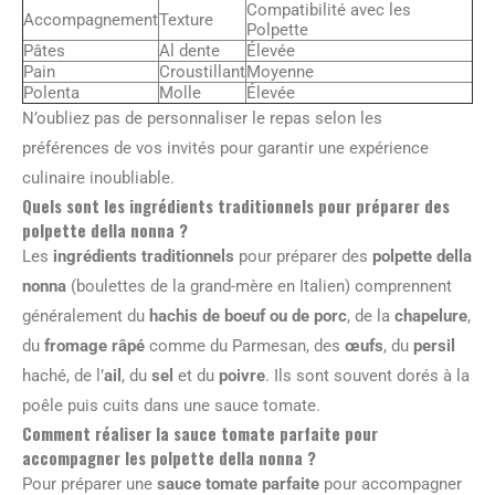
Compatibilité avec les
Accompagnement
Texture
Polpette
Pâtes
Al dente
Élevée
Pain
Croustillant
Moyenne
Polenta
Molle
Élevée
N’oubliez pas de personnaliser le repas selon les
préférences de vos invités pour garantir une expérience
culinaire inoubliable.
Quels sont les ingrédients traditionnels pour préparer des
polpette della nonna ?
Les
ingrédients traditionnels
pour préparer des
polpette della
nonna
(boulettes de la grand-mère en Italien) comprennent
généralement du
hachis de boeuf ou de porc
, de la
chapelure
,
du
fromage râpé
comme du Parmesan, des
œufs
, du
persil
haché, de l’
ail
, du
sel
et du
poivre
. Ils sont souvent dorés à la
poêle puis cuits dans une sauce tomate.
Comment réaliser la sauce tomate parfaite pour
accompagner les polpette della nonna ?
Pour préparer une
sauce tomate parfaite
pour accompagner