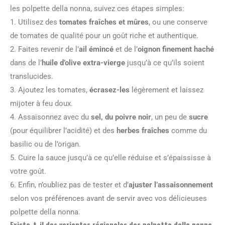
les polpette della nonna, suivez ces étapes simples:
1. Utilisez des
tomates fraîches et mûres
, ou une conserve
de tomates de qualité pour un goût riche et authentique.
2. Faites revenir de l’
ail émincé
et de l’
oignon finement haché
dans de l’
huile d’olive extra-vierge
jusqu’à ce qu’ils soient
translucides.
3. Ajoutez les tomates,
écrasez-les
légèrement et laissez
mijoter à feu doux.
4. Assaisonnez avec du
sel, du poivre noir
, un peu de
sucre
(pour équilibrer l’acidité) et des
herbes fraîches
comme du
basilic ou de l’origan.
5. Cuire la sauce jusqu’à ce qu’elle réduise et s’épaississe à
votre goût.
6. Enfin, n’oubliez pas de tester et d’
ajuster l’assaisonnement
selon vos préférences avant de servir avec vos délicieuses
polpette della nonna.
Existe-t-il des variantes régionales des polpette della nonna