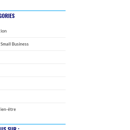
GORIES
tion
 Small Business
ien-être
US SUR :