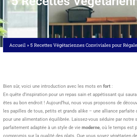
5 Recettes Végétarienn
Accueil
»
5 Recettes Végétariennes Conviviales pour Régale
Bien sûr, voici une introduction avec les mots en
fort
:
En quête d’inspiration pour un repas sain et appétissant qui saura
êtes au bon endroit ! Aujourd’hui, nous vous proposons de décou
les papilles de tous, petits et grands alike – une alliance parfait
pour une alimentation équilibrée. Laissez-vous séduire par notre
parfaitement adaptée à un style de vie
moderne
, où le temps est 
compromis sur la qualité des plats. Que vous soyez végétarien d