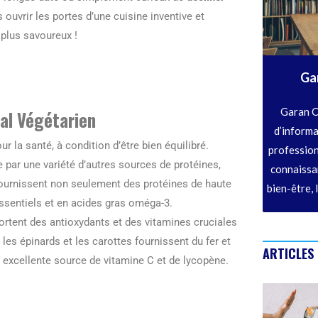
 ouvrir les portes d’une cuisine inventive et
 plus savoureux !
Ga
Garan C
ial Végétarien
d’informa
la santé, à condition d’être bien équilibré.
profession
par une variété d’autres sources de protéines,
connaissan
fournissent non seulement des protéines de haute
bien-être, 
essentiels et en acides gras oméga-3.
portent des antioxydants et des vitamines cruciales
es épinards et les carottes fournissent du fer et
ARTICLES
 excellente source de vitamine C et de lycopène.