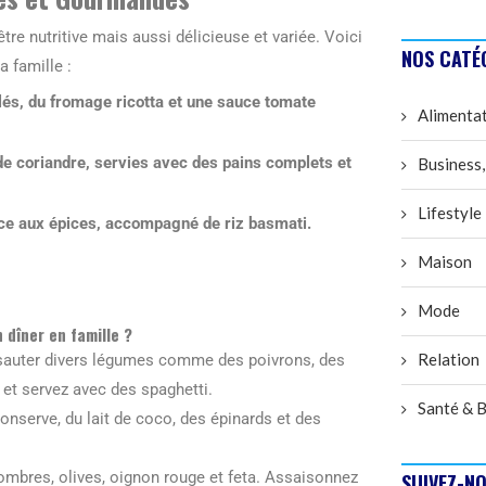
re nutritive mais aussi délicieuse et variée. Voici
NOS CATÉ
a famille :
és, du fromage ricotta et une sauce tomate
Alimenta
de coriandre, servies avec des pains complets et
Business,
Lifestyle
âce aux épices, accompagné de riz basmati.
Maison
Mode
 dîner en famille ?
Relation
tes sauter divers légumes comme des poivrons, des
et servez avec des spaghetti.
Santé & B
onserve, du lait de coco, des épinards et des
mbres, olives, oignon rouge et feta. Assaisonnez
SUIVEZ-NO