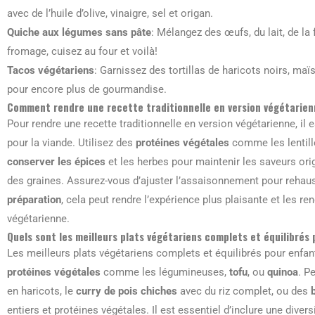
avec de l’huile d’olive, vinaigre, sel et origan.
Quiche aux légumes sans pâte
: Mélangez des œufs, du lait, de la
fromage, cuisez au four et voilà!
Tacos végétariens
: Garnissez des tortillas de haricots noirs, ma
pour encore plus de gourmandise.
Comment rendre une recette traditionnelle en version végétarienne
Pour rendre une recette traditionnelle en version végétarienne, il 
pour la viande. Utilisez des
protéines végétales
comme les lentille
conserver les épices
et les herbes pour maintenir les saveurs orig
des graines. Assurez-vous d’ajuster l’assaisonnement pour rehaus
préparation
, cela peut rendre l’expérience plus plaisante et les re
végétarienne.
Quels sont les meilleurs plats végétariens complets et équilibrés
Les meilleurs plats végétariens complets et équilibrés pour enfant
protéines végétales
comme les légumineuses,
tofu
, ou
quinoa
. P
en haricots, le
curry de pois chiches
avec du riz complet, ou des
entiers et protéines végétales. Il est essentiel d’inclure une diver