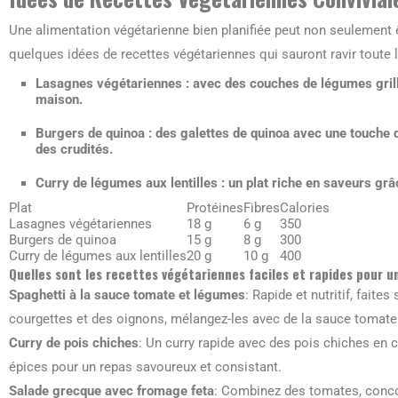
Une alimentation végétarienne bien planifiée peut non seulement êt
quelques idées de recettes végétariennes qui sauront ravir toute l
Lasagnes végétariennes
: avec des couches de légumes grill
maison.
Burgers de quinoa
: des galettes de quinoa avec une touche 
des crudités.
Curry de légumes aux lentilles
: un plat riche en saveurs gr
Plat
Protéines
Fibres
Calories
Lasagnes végétariennes
18 g
6 g
350
Burgers de quinoa
15 g
8 g
300
Curry de légumes aux lentilles
20 g
10 g
400
Quelles sont les recettes végétariennes faciles et rapides pour un
Spaghetti à la sauce tomate et légumes
: Rapide et nutritif, fai
courgettes et des oignons, mélangez-les avec de la sauce tomate 
Curry de pois chiches
: Un curry rapide avec des pois chiches en c
épices pour un repas savoureux et consistant.
Salade grecque avec fromage feta
: Combinez des tomates, conco