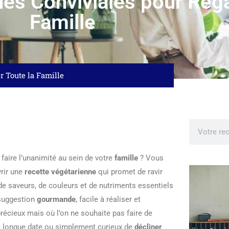
es Conviviales pour Réga
Famille
r Toute la Famille
 faire l’unanimité au sein de votre
famille
? Vous
vrir une
recette végétarienne
qui promet de ravir
e de saveurs, de couleurs et de nutriments essentiels
 suggestion
gourmande
, facile à réaliser et
précieux mais où l’on ne souhaite pas faire de
e longue date ou simplement curieux de
décliner