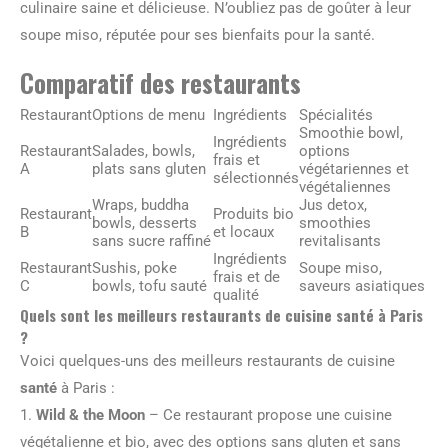
culinaire saine et délicieuse. N’oubliez pas de goûter à leur
soupe miso, réputée pour ses bienfaits pour la santé.
Comparatif des restaurants
Restaurant
Options de menu
Ingrédients
Spécialités
Smoothie bowl,
Ingrédients
Restaurant
Salades, bowls,
options
frais et
A
plats sans gluten
végétariennes et
sélectionnés
végétaliennes
Wraps, buddha
Jus detox,
Restaurant
Produits bio
bowls, desserts
smoothies
B
et locaux
sans sucre raffiné
revitalisants
Ingrédients
Restaurant
Sushis, poke
Soupe miso,
frais et de
C
bowls, tofu sauté
saveurs asiatiques
qualité
Quels sont les meilleurs restaurants de cuisine santé à Paris
?
Voici quelques-uns des meilleurs restaurants de cuisine
santé
à Paris :
1.
Wild & the Moon
– Ce restaurant propose une cuisine
végétalienne et bio, avec des options sans gluten et sans