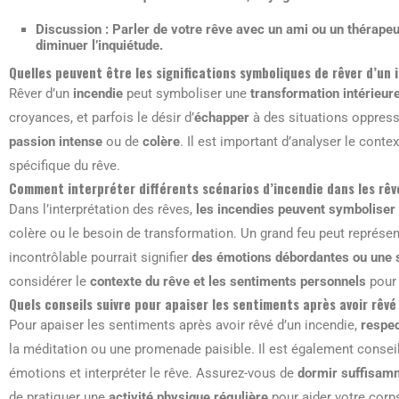
Discussion
: Parler de votre rêve avec un ami ou un thérapeu
diminuer l’inquiétude.
Quelles peuvent être les significations symboliques de rêver d’un 
Rêver d’un
incendie
peut symboliser une
transformation intérieur
croyances, et parfois le désir d’
échapper
à des situations oppress
passion intense
ou de
colère
. Il est important d’analyser le cont
spécifique du rêve.
Comment interpréter différents scénarios d’incendie dans les rêv
Dans l’interprétation des rêves,
les incendies peuvent symboliser 
colère ou le besoin de transformation. Un grand feu peut représe
incontrôlable pourrait signifier
des émotions débordantes ou une s
considérer le
contexte du rêve et les sentiments personnels
pour 
Quels conseils suivre pour apaiser les sentiments après avoir rêvé
Pour apaiser les sentiments après avoir rêvé d’un incendie,
respec
la méditation ou une promenade paisible. Il est également consei
émotions et interpréter le rêve. Assurez-vous de
dormir suffisam
de pratiquer une
activité physique régulière
pour aider votre corps