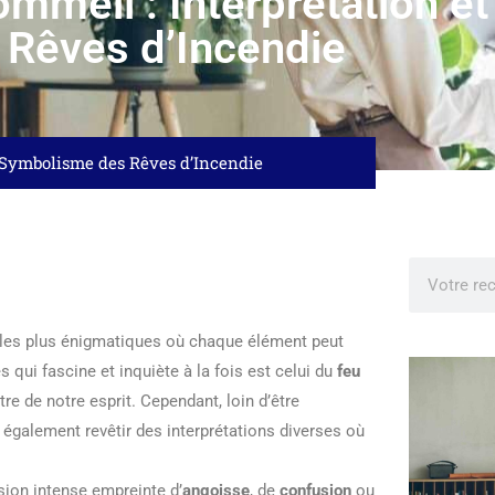
mmeil : Interprétation e
 Rêves d’Incendie
t Symbolisme des Rêves d’Incendie
ts les plus énigmatiques où chaque élément peut
 qui fascine et inquiète à la fois est celui du
feu
re de notre esprit. Cependant, loin d’être
également revêtir des interprétations diverses où
ssion intense empreinte d’
angoisse
, de
confusion
ou