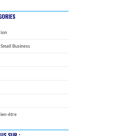
GORIES
tion
 Small Business
ien-être
US SUR :