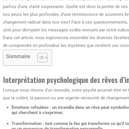
parfois d’une clarté surprenante. Quelle est donc la portée de ces
nos peurs les plus profondes, d’une réminiscence de souvenirs br
changement radical dans nos vies? Face à ces questionnements, l
utile pour décrypter les messages codés envoyés par notre subco
Dans cet article, nous explorerons ensemble les diverses facettes 
de comprendre en profondeur les mystères que recèlent ces visi
Sommaire
Interprétation psychologique des rêves d’i
Lorsque nous rêvons d’un incendie, notre psyché pourrait être en t
que la colère, la passion ou une urgente nécessité de changement
Émotions refoulées
: un incendie dans un rêve peut symbolise
qui cherchent à s’exprimer.
Transformation
: tout comme le feu qui transforme ce qu’il to
ou un processus de transformation personnelle.