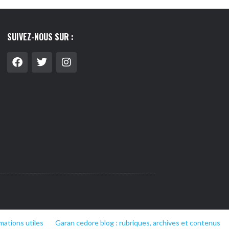
SUIVEZ-NOUS SUR :
mations utiles
Garan cedore blog : rubriques, archives et contenus