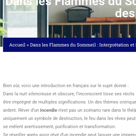
Dans les Flammes du So
des
Accueil
»
Dans les Flammes du Sommeil : Interprétation e
Bien sûr, voici une introduction en français sur le sujet donné :
Dans la nuit silencieuse et obscure, l’inconscient tisse ses réci
être imprégné de multiples significations. Un des thèmes oniriques
ardent. Rêver d’un
incendie
n’est pas un scénario rare dans le théât
uniquement un symbole de destruction, le feu dans les rêves peut 
se mêlent avertissement, purification et transformation.
Se réveiller après avoir rêvé d’un incendie peut laisser une impre