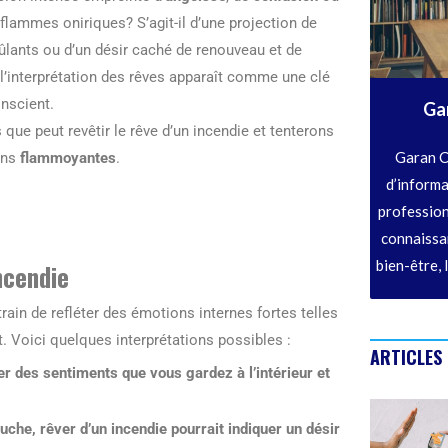
 flammes oniriques? S’agit-il d’une projection de
ûlants ou d’un désir caché de renouveau et de
’interprétation des rêves apparaît comme une clé
nscient.
Ga
que peut revêtir le rêve d’un incendie et tenterons
Garan C
ons
flammoyantes
.
d’informa
profession
connaissan
bien-être, 
ncendie
rain de refléter des émotions internes fortes telles
. Voici quelques interprétations possibles :
ARTICLES
r des sentiments que vous gardez à l’intérieur et
uche, rêver d’un incendie pourrait indiquer un désir