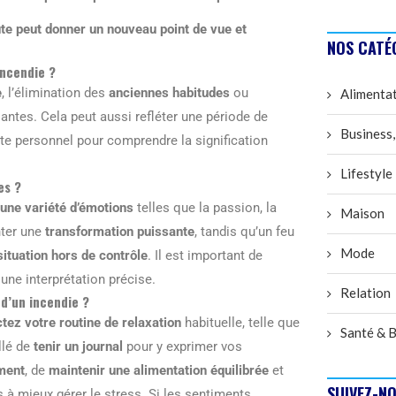
te peut donner un nouveau point de vue et
NOS CATÉ
incendie ?
e
, l’élimination des
anciennes habitudes
ou
Alimenta
antes. Cela peut aussi refléter une période de
Business,
exte personnel pour comprendre la signification
Lifestyle
es ?
une variété d’émotions
telles que la passion, la
Maison
nter une
transformation puissante
, tandis qu’un feu
Mode
ituation hors de contrôle
. Il est important de
une interprétation précise.
Relation
 d’un incendie ?
tez votre routine de relaxation
habituelle, telle que
Santé & B
llé de
tenir un journal
pour y exprimer vos
ment
, de
maintenir une alimentation équilibrée
et
SUIVEZ-NO
 à mieux gérer le stress. Si les sentiments