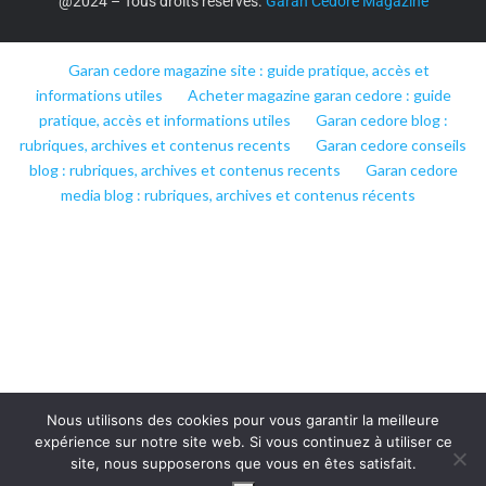
@2024 – Tous droits réservés.
Garan Cedore Magazine
Garan cedore magazine site : guide pratique, accès et
informations utiles
Acheter magazine garan cedore : guide
pratique, accès et informations utiles
Garan cedore blog :
rubriques, archives et contenus recents
Garan cedore conseils
blog : rubriques, archives et contenus recents
Garan cedore
media blog : rubriques, archives et contenus récents
Nous utilisons des cookies pour vous garantir la meilleure
expérience sur notre site web. Si vous continuez à utiliser ce
site, nous supposerons que vous en êtes satisfait.