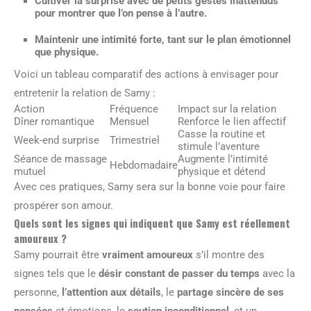
Cultiver la
surprise
avec de petits gestes inattendus
pour montrer que l’on pense à l’autre.
Maintenir une
intimité
forte, tant sur le plan émotionnel
que physique.
Voici un tableau comparatif des actions à envisager pour
entretenir la relation de Samy :
Action
Fréquence
Impact sur la relation
Dîner romantique
Mensuel
Renforce le lien affectif
Casse la routine et
Week-end surprise
Trimestriel
stimule l’aventure
Séance de massage
Augmente l’intimité
Hebdomadaire
mutuel
physique et détend
Avec ces pratiques, Samy sera sur la bonne voie pour faire
prospérer son amour.
Quels sont les signes qui indiquent que Samy est réellement
amoureux ?
Samy pourrait être
vraiment amoureux
s’il montre des
signes tels que le
désir constant de passer du temps
avec la
personne,
l’attention aux détails
, le
partage sincère de ses