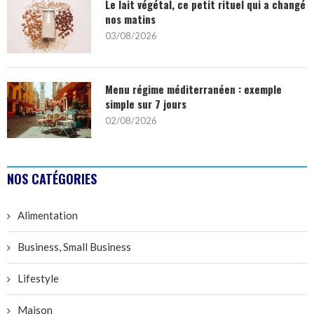
Le lait végétal, ce petit rituel qui a changé
nos matins
03/08/2026
Menu régime méditerranéen : exemple
simple sur 7 jours
02/08/2026
NOS CATÉGORIES
Alimentation
Business, Small Business
Lifestyle
Maison