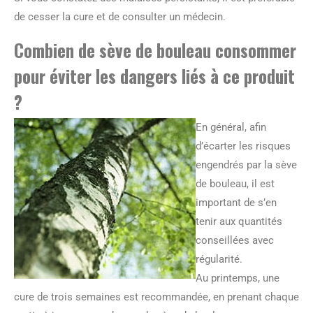
de cesser la cure et de consulter un médecin.
Combien de sève de bouleau consommer
pour éviter les dangers liés à ce produit
?
En général, afin
d’écarter les risques
engendrés par la sève
de bouleau, il est
important de s’en
tenir aux quantités
conseillées avec
régularité.
Au printemps, une
cure de trois semaines est recommandée, en prenant chaque