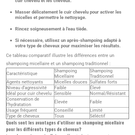
cuir chevelu et les cheveux.
Masser délicatement le cuir chevelu pour activer les
micelles et permettre le nettoyage.
Rincez soigneusement à l’eau tiède.
Si nécessaire, utilisez un après-shampoing adapté à
votre type de cheveux pour maximiser les résultats.
Ce tableau comparatif illustre les différences entre un
shampoing micellaire et un shampoing traditionnel :
Shampoing
Shampoing
Caractéristique
Micellaire
Traditionnel
Agents nettoyants
Micelles douces
Sulfates forts
Niveau d’agressivité
Faible
Élevé
Idéal pour cuir chevelu
Sensible
Normal/Résistant
Conservation de
Élevée
Faible
l’hydratation
Usage fréquent
Conseillé
Limité
Type de cheveux
Tous
Séléctif
Quels sont les avantages d’utiliser un shampoing micellaire
pour les différents types de cheveux?