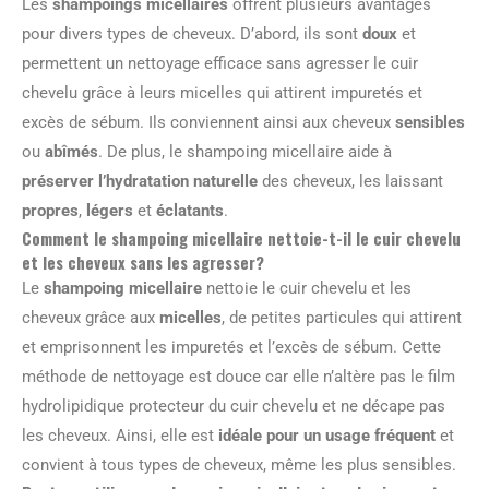
Les
shampoings micellaires
offrent plusieurs avantages
pour divers types de cheveux. D’abord, ils sont
doux
et
permettent un nettoyage efficace sans agresser le cuir
chevelu grâce à leurs micelles qui attirent impuretés et
excès de sébum. Ils conviennent ainsi aux cheveux
sensibles
ou
abîmés
. De plus, le shampoing micellaire aide à
préserver l’hydratation naturelle
des cheveux, les laissant
propres
,
légers
et
éclatants
.
Comment le shampoing micellaire nettoie-t-il le cuir chevelu
et les cheveux sans les agresser?
Le
shampoing micellaire
nettoie le cuir chevelu et les
cheveux grâce aux
micelles
, de petites particules qui attirent
et emprisonnent les impuretés et l’excès de sébum. Cette
méthode de nettoyage est douce car elle n’altère pas le film
hydrolipidique protecteur du cuir chevelu et ne décape pas
les cheveux. Ainsi, elle est
idéale pour un usage fréquent
et
convient à tous types de cheveux, même les plus sensibles.