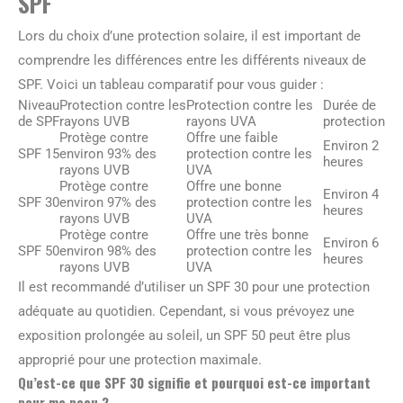
SPF
Lors du choix d’une protection solaire, il est important de
comprendre les différences entre les différents niveaux de
SPF. Voici un tableau comparatif pour vous guider :
Niveau
Protection contre les
Protection contre les
Durée de
de SPF
rayons UVB
rayons UVA
protection
Protège contre
Offre une faible
Environ 2
SPF 15
environ 93% des
protection contre les
heures
rayons UVB
UVA
Protège contre
Offre une bonne
Environ 4
SPF 30
environ 97% des
protection contre les
heures
rayons UVB
UVA
Protège contre
Offre une très bonne
Environ 6
SPF 50
environ 98% des
protection contre les
heures
rayons UVB
UVA
Il est recommandé d’utiliser un SPF 30 pour une protection
adéquate au quotidien. Cependant, si vous prévoyez une
exposition prolongée au soleil, un SPF 50 peut être plus
approprié pour une protection maximale.
Qu’est-ce que SPF 30 signifie et pourquoi est-ce important
pour ma peau ?