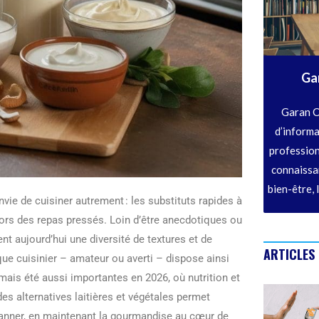
Ga
Garan C
d’informa
profession
connaissan
bien-être, 
vie de cuisiner autrement : les substituts rapides à
lors des repas pressés. Loin d’être anecdotiques ou
t aujourd’hui une diversité de textures et de
ARTICLES
aque cuisinier – amateur ou averti – dispose ainsi
 jamais été aussi importantes en 2026, où nutrition et
des alternatives laitières et végétales permet
épanner, en maintenant la gourmandise au cœur de