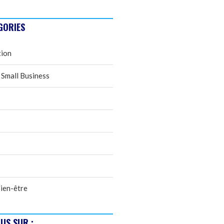
GORIES
tion
 Small Business
ien-être
US SUR :