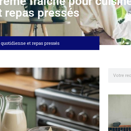
crème fraîche pour cuisin
t repas pressés
e quotidienne et repas pressés