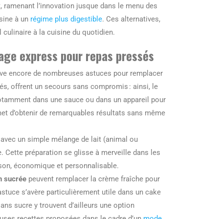
, ramenant l’innovation jusque dans le menu des
sine à un
régime plus digestible
. Ces alternatives,
l culinaire à la cuisine du quotidien.
nage express pour repas pressés
éserve encore de nombreuses astuces pour remplacer
és, offrent un secours sans compromis : ainsi, le
notamment dans une sauce ou dans un appareil pour
ermet d’obtenir de remarquables résultats sans même
 avec un simple mélange de lait (animal ou
e. Cette préparation se glisse à merveille dans les
ison, économique et personnalisable.
 sucrée
peuvent remplacer la crème fraîche pour
astuce s’avère particulièrement utile dans un cake
ans sucre y trouvent d’ailleurs une option
reuses recettes proposées dans le cadre d’un
mode