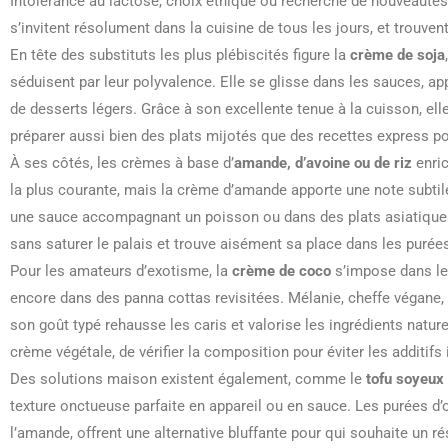
Intolérance au lactose, choix éthique ou recherche de nouveautés :
s’invitent résolument dans la cuisine de tous les jours, et trouven
En tête des substituts les plus plébiscités figure la
crème de soja
séduisent par leur polyvalence. Elle se glisse dans les sauces, ap
de desserts légers. Grâce à son excellente tenue à la cuisson, ell
préparer aussi bien des plats mijotés que des recettes express p
À ses côtés, les crèmes à base d’
amande, d’avoine ou de riz
enric
la plus courante, mais la crème d’amande apporte une note subti
une sauce accompagnant un poisson ou dans des plats asiatiques.
sans saturer le palais et trouve aisément sa place dans les purée
Pour les amateurs d’exotisme, la
crème de coco
s’impose dans les
encore dans des panna cottas revisitées. Mélanie, cheffe végane, 
son goût typé rehausse les caris et valorise les ingrédients nature
crème végétale, de vérifier la composition pour éviter les additif
Des solutions maison existent également, comme le
tofu soyeux 
texture onctueuse parfaite en appareil ou en sauce. Les purées d
l’amande, offrent une alternative bluffante pour qui souhaite un ré