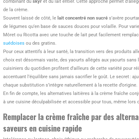
combinant du
skyr
et du lait entier. Cette approche permet d’allég
de la crème.
Souvent laissé de côté, le
lait concentré non sucré
s’avère pourtan
de légumes qu’en base de sauces douces pour volaille. Pour varier
Môret ou Ricotta avec une touche de lait peut facilement rempla
suédoises
ou des gratins.
Pour ceux attentifs à leur santé, la transition vers des produits all
choix est désormais vaste, des yaourts allégés aux yaourts sans 
cuisiniers du quotidien profitent d’ailleurs de cette variété pour r
accentuant l’équilibre sans jamais sacrifier le goût. Le secret : a
chaque substitution s’intègre naturellement à la recette d’origine.
En fin de compte, les alternatives laitières à la crème fraîche conju
à une cuisine déculpabilisée et accessible pour tous, même lors 
Remplacer la crème fraîche par des alterna
saveurs en cuisine rapide