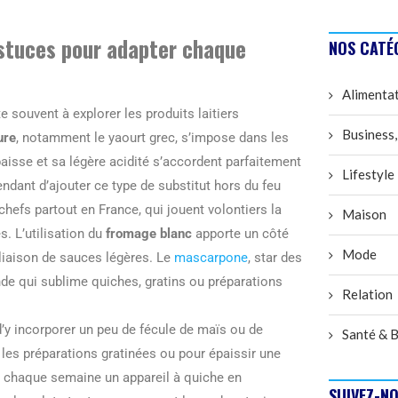
 astuces pour adapter chaque
NOS CATÉ
Alimenta
e souvent à explorer les produits laitiers
Business,
ure
, notamment le yaourt grec, s’impose dans les
aisse et sa légère acidité s’accordent parfaitement
Lifestyle
pendant d’ajouter ce type de substitut hors du feu
chefs partout en France, qui jouent volontiers la
Maison
. L’utilisation du
fromage blanc
apporte un côté
Mode
 liaison de sauces légères. Le
mascarpone
, star des
nde qui sublime quiches, gratins ou préparations
Relation
as d’y incorporer un peu de fécule de maïs ou de
Santé & B
ns les préparations gratinées ou pour épaissir une
e chaque semaine un appareil à quiche en
SUIVEZ-NO