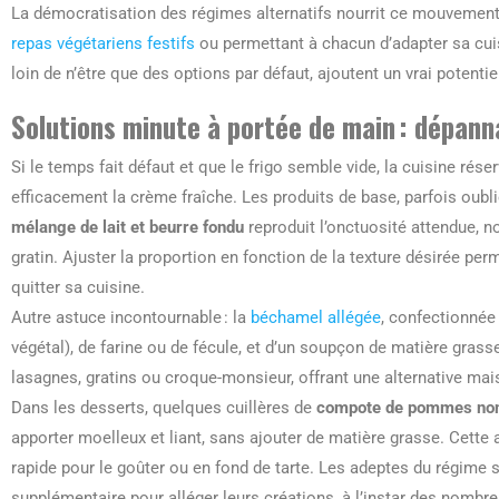
La démocratisation des régimes alternatifs nourrit ce mouvement
repas végétariens festifs
ou permettant à chacun d’adapter sa cui
loin de n’être que des options par défaut, ajoutent un vrai potentie
Solutions minute à portée de main : dépan
Si le temps fait défaut et que le frigo semble vide, la cuisine r
efficacement la crème fraîche. Les produits de base, parfois oubli
mélange de lait et beurre fondu
reproduit l’onctuosité attendue, 
gratin. Ajuster la proportion en fonction de la texture désirée p
quitter sa cuisine.
Autre astuce incontournable : la
béchamel allégée
, confectionnée
végétal), de farine ou de fécule, et d’un soupçon de matière grass
lasagnes, gratins ou croque-monsieur, offrant une alternative ma
Dans les desserts, quelques cuillères de
compote de pommes non
apporter moelleux et liant, sans ajouter de matière grasse. Cette 
rapide pour le goûter ou en fond de tarte. Les adeptes du régime s
supplémentaire pour alléger leurs créations, à l’instar des nomb