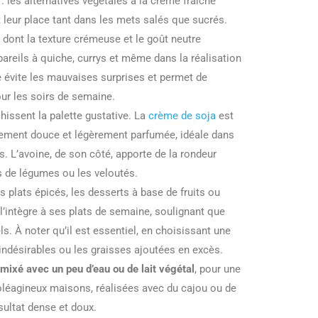
 les alternatives végétales à la crème fraîche
t leur place tant dans les mets salés que sucrés.
, dont la texture crémeuse et le goût neutre
pareils à quiche, currys et même dans la réalisation
e évite les mauvaises surprises et permet de
our les soirs de semaine.
hissent la palette gustative. La
crème de soja
est
lement douce et légèrement parfumée, idéale dans
 L’avoine, de son côté, apporte de la rondeur
s de légumes ou les veloutés.
 plats épicés, les desserts à base de fruits ou
l’intègre à ses plats de semaine, soulignant que
ls. À noter qu’il est essentiel, en choisissant une
s indésirables ou les graisses ajoutées en excès.
mixé avec un peu d’eau ou de lait végétal
, pour une
’oléagineux maisons, réalisées avec du cajou ou de
sultat dense et doux.